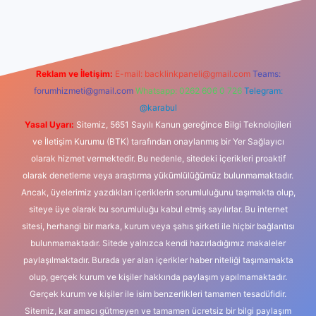
asino
Reklam ve İletişim:
E-mail:
backlinkpaneli@gmail.com
Teams:
forumhizmeti@gmail.com
Whatsapp: 0262 606 0 726
Telegram:
@karabul
Yasal Uyarı:
Sitemiz, 5651 Sayılı Kanun gereğince Bilgi Teknolojileri
ve İletişim Kurumu (BTK) tarafından onaylanmış bir Yer Sağlayıcı
olarak hizmet vermektedir. Bu nedenle, sitedeki içerikleri proaktif
olarak denetleme veya araştırma yükümlülüğümüz bulunmamaktadır.
Ancak, üyelerimiz yazdıkları içeriklerin sorumluluğunu taşımakta olup,
siteye üye olarak bu sorumluluğu kabul etmiş sayılırlar. Bu internet
sitesi, herhangi bir marka, kurum veya şahıs şirketi ile hiçbir bağlantısı
bulunmamaktadır. Sitede yalnızca kendi hazırladığımız makaleler
paylaşılmaktadır. Burada yer alan içerikler haber niteliği taşımamakta
olup, gerçek kurum ve kişiler hakkında paylaşım yapılmamaktadır.
Gerçek kurum ve kişiler ile isim benzerlikleri tamamen tesadüfidir.
Sitemiz, kar amacı gütmeyen ve tamamen ücretsiz bir bilgi paylaşım