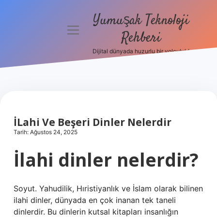
Yumuşak Teknoloji
menüyü
Rehberi
aç
Dijital dünyada huzurlu bir yolculuk!
Anasayfa
Gizlilik
Politikası
Yasal Uyarı
İLahi Ve Beşeri Dinler Nelerdir
Tarih: Ağustos 24, 2025
Hakkımızda
İlahi dinler nelerdir?
Soyut. Yahudilik, Hıristiyanlık ve İslam olarak bilinen
ilahi dinler, dünyada en çok inanan tek taneli
dinlerdir. Bu dinlerin kutsal kitapları insanlığın