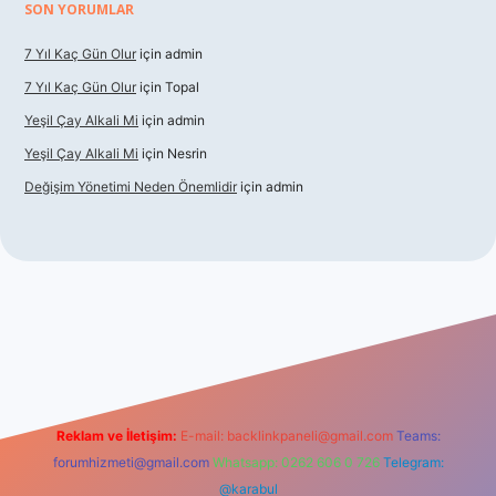
SON YORUMLAR
7 Yıl Kaç Gün Olur
için
admin
7 Yıl Kaç Gün Olur
için
Topal
Yeşil Çay Alkali Mi
için
admin
Yeşil Çay Alkali Mi
için
Nesrin
Değişim Yönetimi Neden Önemlidir
için
admin
o
Reklam ve İletişim:
E-mail:
backlinkpaneli@gmail.com
Teams:
forumhizmeti@gmail.com
Whatsapp: 0262 606 0 726
Telegram:
@karabul