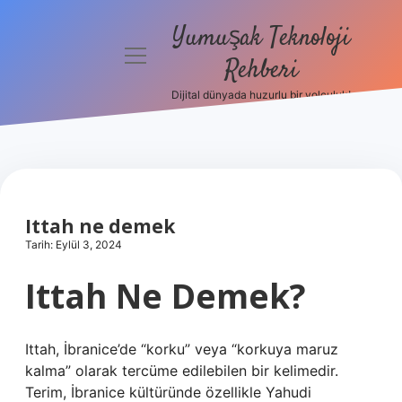
Yumuşak Teknoloji
menüyü
Rehberi
aç
Dijital dünyada huzurlu bir yolculuk!
Anasayfa
Gizlilik
Politikası
Yasal Uyarı
Ittah ne demek
Tarih: Eylül 3, 2024
Hakkımızda
Ittah Ne Demek?
Ittah, İbranice’de “korku” veya “korkuya maruz
kalma” olarak tercüme edilebilen bir kelimedir.
Terim, İbranice kültüründe özellikle Yahudi