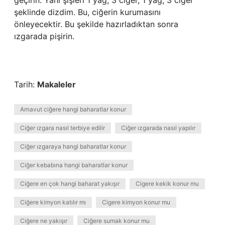
geçirin. Yani şişleri 1 yağ, 3 ciğer, 1 yağ, 3 ciğer
şeklinde dizdim. Bu, ciğerin kurumasını
önleyecektir. Bu şekilde hazırladıktan sonra
ızgarada pişirin.
Tarih:
Makaleler
Arnavut ciğere hangi baharatlar konur
Ciğer ızgara nasıl terbiye edilir
Ciğer ızgarada nasıl yapılır
Ciğer ızgaraya hangi baharatlar konur
Ciğer kebabına hangi baharatlar konur
Ciğere en çok hangi baharat yakışır
Cigere kekik konur mu
Ciğere kimyon katılır mı
Cigere kimyon konur mu
Ciğere ne yakışır
Ciğere sumak konur mu