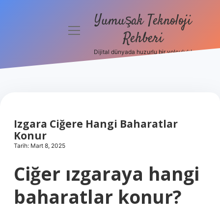
Yumuşak Teknoloji
menüyü
Rehberi
aç
Dijital dünyada huzurlu bir yolculuk!
Anasayfa
Gizlilik
Politikası
Yasal Uyarı
Izgara Ciğere Hangi Baharatlar
Konur
Hakkımızda
Tarih: Mart 8, 2025
Ciğer ızgaraya hangi
baharatlar konur?