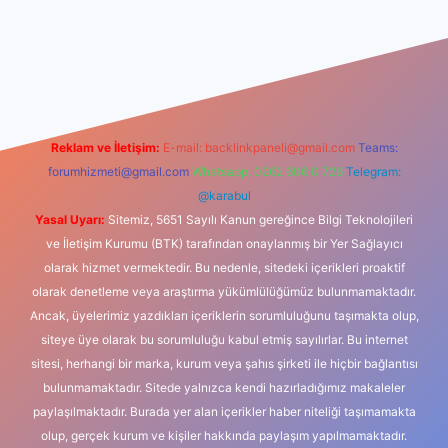
sino
Reklam ve İletişim:
E-mail:
backlinkpaneli@gmail.com
Teams:
forumhizmeti@gmail.com
Whatsapp: 0262 606 0 726
Telegram:
@karabul
Yasal Uyarı:
Sitemiz, 5651 Sayılı Kanun gereğince Bilgi Teknolojileri
ve İletişim Kurumu (BTK) tarafından onaylanmış bir Yer Sağlayıcı
olarak hizmet vermektedir. Bu nedenle, sitedeki içerikleri proaktif
olarak denetleme veya araştırma yükümlülüğümüz bulunmamaktadır.
Ancak, üyelerimiz yazdıkları içeriklerin sorumluluğunu taşımakta olup,
siteye üye olarak bu sorumluluğu kabul etmiş sayılırlar. Bu internet
sitesi, herhangi bir marka, kurum veya şahıs şirketi ile hiçbir bağlantısı
bulunmamaktadır. Sitede yalnızca kendi hazırladığımız makaleler
paylaşılmaktadır. Burada yer alan içerikler haber niteliği taşımamakta
olup, gerçek kurum ve kişiler hakkında paylaşım yapılmamaktadır.