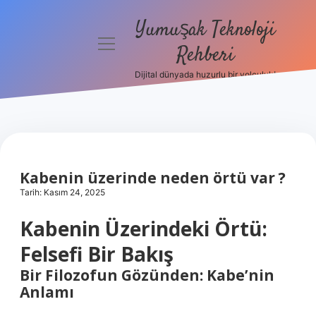
Yumuşak Teknoloji
menüyü
Rehberi
aç
Dijital dünyada huzurlu bir yolculuk!
Anasayfa
Gizlilik
Politikası
Yasal Uyarı
Kabenin üzerinde neden örtü var ?
Tarih: Kasım 24, 2025
Hakkımızda
Kabenin Üzerindeki Örtü:
Felsefi Bir Bakış
Bir Filozofun Gözünden: Kabe’nin
Anlamı