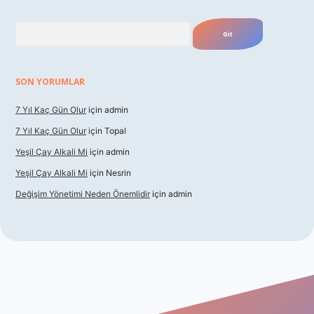
Arama
SON YORUMLAR
7 Yıl Kaç Gün Olur
için
admin
7 Yıl Kaç Gün Olur
için
Topal
Yeşil Çay Alkali Mi
için
admin
Yeşil Çay Alkali Mi
için
Nesrin
Değişim Yönetimi Neden Önemlidir
için
admin
casino