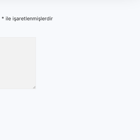
r
*
ile işaretlenmişlerdir