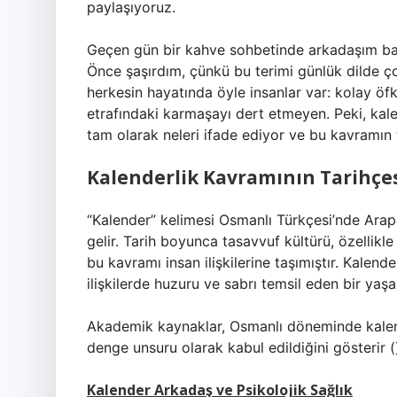
paylaşıyoruz.
Geçen gün bir kahve sohbetinde arkadaşım ban
Önce şaşırdım, çünkü bu terimi günlük dilde 
herkesin hayatında öyle insanlar var: kolay öf
etrafındaki karmaşayı dert etmeyen. Peki,
kal
tam olarak neleri ifade ediyor ve bu kavramın t
Kalenderlik Kavramının Tarihçe
“Kalender” kelimesi Osmanlı Türkçesi’nde Arap
gelir. Tarih boyunca tasavvuf kültürü, özellikle 
bu kavramı insan ilişkilerine taşımıştır. Kalend
ilişkilerde huzuru ve sabrı temsil eden bir yaş
Akademik kaynaklar, Osmanlı döneminde kale
denge unsuru olarak kabul edildiğini gösterir (
Kalender Arkadaş ve Psikolojik Sağlık