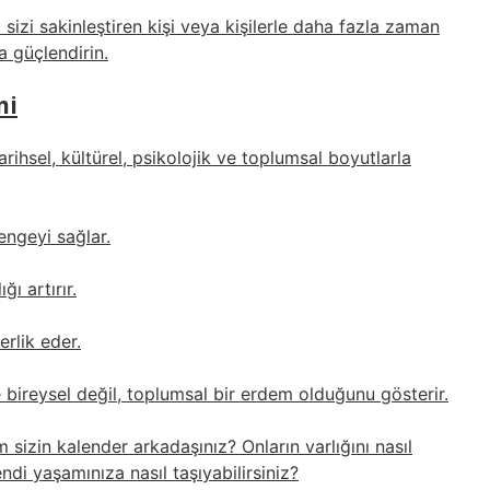
izi sakinleştiren kişi veya kişilerle daha fazla zaman
a güçlendirin.
mi
ihsel, kültürel, psikolojik ve toplumsal boyutlarla
engeyi sağlar.
ı artırır.
erlik eder.
e bireysel değil, toplumsal bir erdem olduğunu gösterir.
 sizin kalender arkadaşınız? Onların varlığını nasıl
di yaşamınıza nasıl taşıyabilirsiniz?