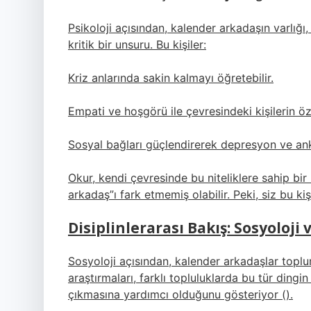
Psikoloji açısından, kalender arkadaşın varlığı
kritik bir unsuru. Bu kişiler:
Kriz anlarında sakin kalmayı öğretebilir.
Empati ve hoşgörü ile çevresindeki kişilerin öz-
Sosyal bağları güçlendirerek depresyon ve anksi
Okur, kendi çevresinde bu niteliklere sahip bi
arkadaş”ı fark etmemiş olabilir. Peki, siz bu kiş
Disiplinlerarası Bakış: Sosyoloji 
Sosyoloji açısından, kalender arkadaşlar toplu
araştırmaları, farklı topluluklarda bu tür dingi
çıkmasına yardımcı olduğunu gösteriyor (
).