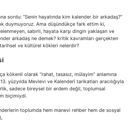
a sordu: “Senin hayatında kim kalender bir arkadaş?”
çok duymuyoruz. Ama düşündükçe fark ettim ki,
kelenmeyen, sabırlı, hayata karşı dingin yaklaşan ve
ender arkadaş ne demek? kritik kavramları
gerçekten
arihsel ve kültürel kökleri nelerdir?
si
ça kökenli olarak “rahat, tasasız, mülayim” anlamına
13. yüzyılda Mevlevi ve Kalenderî tarikatları aracılığıyla
erlik, sadece bireysel bir erdem değil, toplumsal
am biçimiydi.
nderlerin toplumda hem manevi rehber hem de sosyal
).