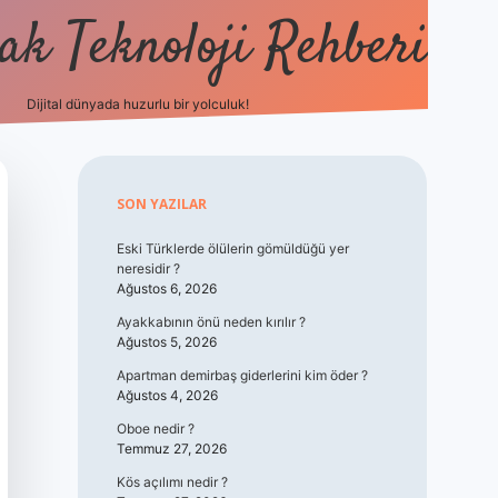
k Teknoloji Rehberi
Dijital dünyada huzurlu bir yolculuk!
vdcasino
Sidebar
SON YAZILAR
Eski Türklerde ölülerin gömüldüğü yer
neresidir ?
Ağustos 6, 2026
Ayakkabının önü neden kırılır ?
Ağustos 5, 2026
Apartman demirbaş giderlerini kim öder ?
Ağustos 4, 2026
Oboe nedir ?
Temmuz 27, 2026
Kös açılımı nedir ?