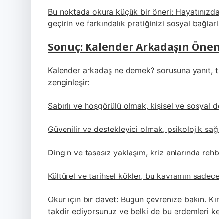
Bu noktada okura küçük bir öneri: Hayatınızda s
geçirin ve farkındalık pratiğinizi sosyal bağlarl
Sonuç: Kalender Arkadaşın Öne
Kalender arkadaş ne demek? sorusuna yanıt, tar
zenginleşir:
Sabırlı ve hoşgörülü olmak, kişisel ve sosyal d
Güvenilir ve destekleyici olmak, psikolojik sağlığ
Dingin ve tasasız yaklaşım, kriz anlarında rehb
Kültürel ve tarihsel kökler, bu kavramın sadec
Okur için bir davet: Bugün çevrenize bakın. Kim
takdir ediyorsunuz ve belki de bu erdemleri ken