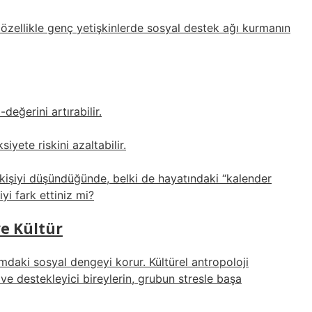
, özellikle genç yetişkinlerde sosyal destek ağı kurmanın
değerini artırabilir.
yete riskini azaltabilir.
r kişiyi düşündüğünde, belki de hayatındaki “kalender
iyi fark ettiniz mi?
ve Kültür
mdaki sosyal dengeyi korur. Kültürel antropoloji
n ve destekleyici bireylerin, grubun stresle başa