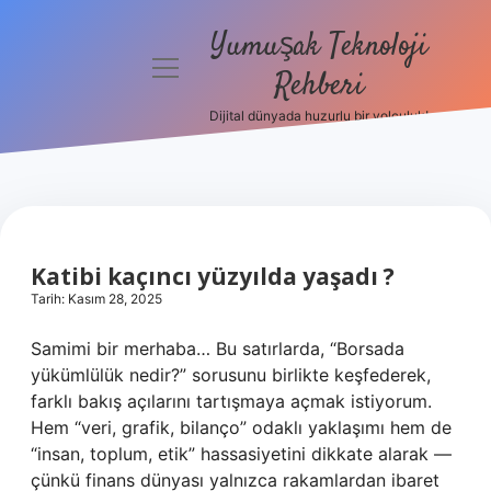
Yumuşak Teknoloji
menüyü
Rehberi
aç
Dijital dünyada huzurlu bir yolculuk!
Anasayfa
Gizlilik
Politikası
Yasal Uyarı
Katibi kaçıncı yüzyılda yaşadı ?
Tarih: Kasım 28, 2025
Hakkımızda
Samimi bir merhaba… Bu satırlarda, “Borsada
yükümlülük nedir?” sorusunu birlikte keşfederek,
farklı bakış açılarını tartışmaya açmak istiyorum.
Hem “veri, grafik, bilanço” odaklı yaklaşımı hem de
“insan, toplum, etik” hassasiyetini dikkate alarak —
çünkü finans dünyası yalnızca rakamlardan ibaret