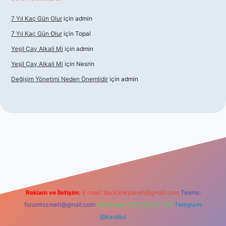
7 Yıl Kaç Gün Olur
için
admin
7 Yıl Kaç Gün Olur
için
Topal
Yeşil Çay Alkali Mi
için
admin
Yeşil Çay Alkali Mi
için
Nesrin
Değişim Yönetimi Neden Önemlidir
için
admin
asino
Reklam ve İletişim:
E-mail:
backlinkpaneli@gmail.com
Teams:
forumhizmeti@gmail.com
Whatsapp: 0262 606 0 726
Telegram:
@karabul