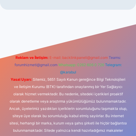
vdcasino
Reklam ve İletişim:
E-mail:
backlinkpaneli@gmail.com
Teams:
forumhizmeti@gmail.com
Whatsapp: 0262 606 0 726
Telegram:
@karabul
Yasal Uyarı:
Sitemiz, 5651 Sayılı Kanun gereğince Bilgi Teknolojileri
ve İletişim Kurumu (BTK) tarafından onaylanmış bir Yer Sağlayıcı
olarak hizmet vermektedir. Bu nedenle, sitedeki içerikleri proaktif
olarak denetleme veya araştırma yükümlülüğümüz bulunmamaktadır.
Ancak, üyelerimiz yazdıkları içeriklerin sorumluluğunu taşımakta olup,
siteye üye olarak bu sorumluluğu kabul etmiş sayılırlar. Bu internet
sitesi, herhangi bir marka, kurum veya şahıs şirketi ile hiçbir bağlantısı
bulunmamaktadır. Sitede yalnızca kendi hazırladığımız makaleler