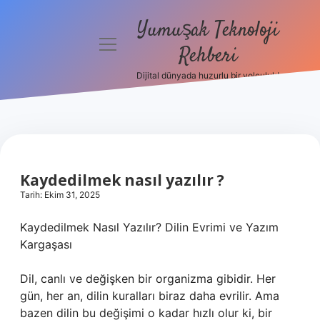
Yumuşak Teknoloji
menüyü
Rehberi
aç
Dijital dünyada huzurlu bir yolculuk!
Anasayfa
Gizlilik
Politikası
Yasal Uyarı
Kaydedilmek nasıl yazılır ?
Tarih: Ekim 31, 2025
Hakkımızda
Kaydedilmek Nasıl Yazılır? Dilin Evrimi ve Yazım
Kargaşası
Dil, canlı ve değişken bir organizma gibidir. Her
gün, her an, dilin kuralları biraz daha evrilir. Ama
bazen dilin bu değişimi o kadar hızlı olur ki, bir