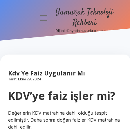
Yumuşak Teknoloji
menüyü
Rehberi
aç
Dijital dünyada huzurlu bir yolculuk!
Anasayfa
Gizlilik
Politikası
Yasal Uyarı
Kdv Ye Faiz Uygulanır Mı
Tarih: Ekim 29, 2024
Hakkımızda
KDV’ye faiz işler mi?
Değerlerin KDV matrahına dahil olduğu tespit
edilmiştir. Daha sonra doğan faizler KDV matrahına
dahil edilir.