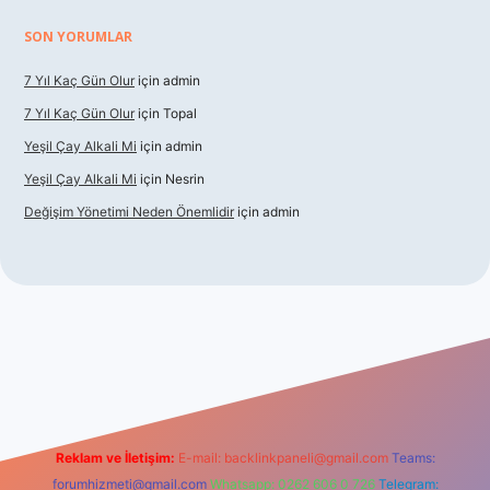
SON YORUMLAR
7 Yıl Kaç Gün Olur
için
admin
7 Yıl Kaç Gün Olur
için
Topal
Yeşil Çay Alkali Mi
için
admin
Yeşil Çay Alkali Mi
için
Nesrin
Değişim Yönetimi Neden Önemlidir
için
admin
ino
Reklam ve İletişim:
E-mail:
backlinkpaneli@gmail.com
Teams:
forumhizmeti@gmail.com
Whatsapp: 0262 606 0 726
Telegram: