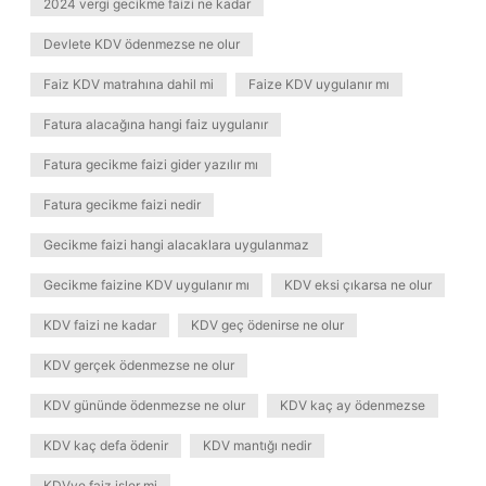
2024 vergi gecikme faizi ne kadar
Devlete KDV ödenmezse ne olur
Faiz KDV matrahına dahil mi
Faize KDV uygulanır mı
Fatura alacağına hangi faiz uygulanır
Fatura gecikme faizi gider yazılır mı
Fatura gecikme faizi nedir
Gecikme faizi hangi alacaklara uygulanmaz
Gecikme faizine KDV uygulanır mı
KDV eksi çıkarsa ne olur
KDV faizi ne kadar
KDV geç ödenirse ne olur
KDV gerçek ödenmezse ne olur
KDV gününde ödenmezse ne olur
KDV kaç ay ödenmezse
KDV kaç defa ödenir
KDV mantığı nedir
KDVye faiz işler mi