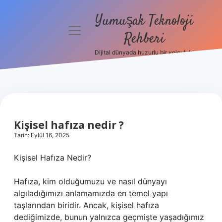
Yumuşak Teknoloji
menüyü
Rehberi
aç
Dijital dünyada huzurlu bir yolculuk!
Anasayfa
Gizlilik
Politikası
Yasal Uyarı
Kişisel hafıza nedir ?
Tarih: Eylül 16, 2025
Hakkımızda
Kişisel Hafıza Nedir?
Hafıza, kim olduğumuzu ve nasıl dünyayı
algıladığımızı anlamamızda en temel yapı
taşlarından biridir. Ancak, kişisel hafıza
dediğimizde, bunun yalnızca geçmişte yaşadığımız