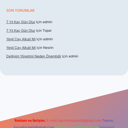
SON YORUMLAR
7 Yıl Kaç Gün Olur
için
admin
7 Yıl Kaç Gün Olur
için
Topal
Yeşil Çay Alkali Mi
için
admin
Yeşil Çay Alkali Mi
için
Nesrin
Değişim Yönetimi Neden Önemlidir
için
admin
dcasino
Reklam ve İletişim:
E-mail:
backlinkpaneli@gmail.com
Teams:
forumhizmeti@gmail.com
Whatsapp: 0262 606 0 726
Telegram: