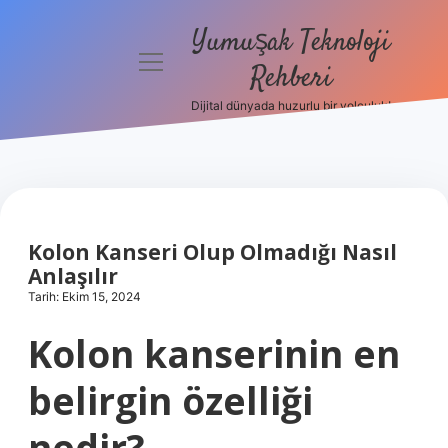
Yumuşak Teknoloji
menüyü
Rehberi
aç
Dijital dünyada huzurlu bir yolculuk!
Anasayfa
Gizlilik
Politikası
Yasal Uyarı
Kolon Kanseri Olup Olmadığı Nasıl
Anlaşılır
Hakkımızda
Tarih: Ekim 15, 2024
Kolon kanserinin en
belirgin özelliği
nedir?