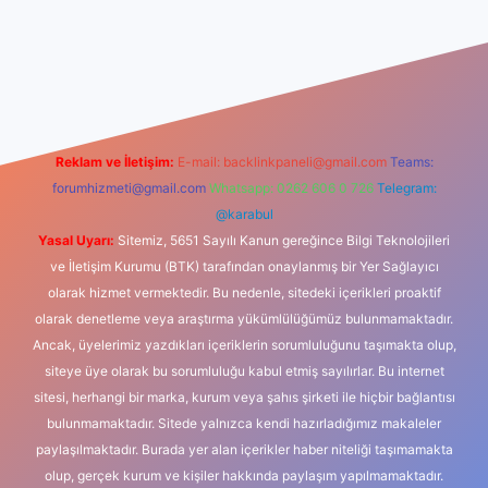
ino
Reklam ve İletişim:
E-mail:
backlinkpaneli@gmail.com
Teams:
forumhizmeti@gmail.com
Whatsapp: 0262 606 0 726
Telegram:
@karabul
Yasal Uyarı:
Sitemiz, 5651 Sayılı Kanun gereğince Bilgi Teknolojileri
ve İletişim Kurumu (BTK) tarafından onaylanmış bir Yer Sağlayıcı
olarak hizmet vermektedir. Bu nedenle, sitedeki içerikleri proaktif
olarak denetleme veya araştırma yükümlülüğümüz bulunmamaktadır.
Ancak, üyelerimiz yazdıkları içeriklerin sorumluluğunu taşımakta olup,
siteye üye olarak bu sorumluluğu kabul etmiş sayılırlar. Bu internet
sitesi, herhangi bir marka, kurum veya şahıs şirketi ile hiçbir bağlantısı
bulunmamaktadır. Sitede yalnızca kendi hazırladığımız makaleler
paylaşılmaktadır. Burada yer alan içerikler haber niteliği taşımamakta
olup, gerçek kurum ve kişiler hakkında paylaşım yapılmamaktadır.