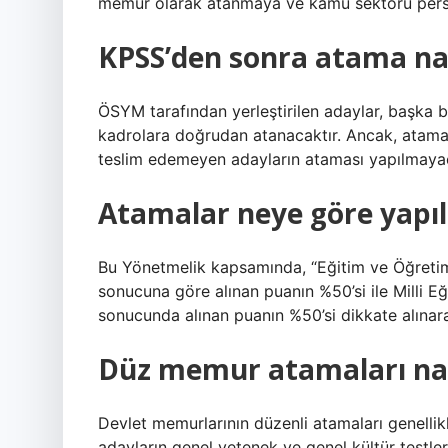
memur olarak atanmaya ve kamu sektörü person
KPSS’den sonra atama nas
ÖSYM tarafından yerleştirilen adaylar, başka b
kadrolara doğrudan atanacaktır. Ancak, atama 
teslim edemeyen adayların ataması yapılmayac
Atamalar neye göre yapıl
Bu Yönetmelik kapsamında, “Eğitim ve Öğretim
sonucuna göre alınan puanın %50’si ile Milli E
sonucunda alınan puanın %50’si dikkate alınarak
Düz memur atamaları nas
Devlet memurlarının düzenli atamaları genelli
adayların genel yetenek ve genel kültür testler