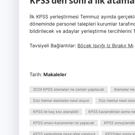
KPSS’den sonra ilk atam
İlk KPSS yerleştirmesi Temmuz ayında gerçekl
döneminde personel talepleri kurumlar tarafınd
bildirilecek ve adaylar yerleştirme tercihlerini
Tavsiyeli Bağlantılar:
Böcek Isırığı Iz Bırakır Mı
Tarih:
Makaleler
2024 KPSS atamaları ne zaman yapılacak
Atamalar ney
Düz memur atamaları nasıl oluyor
Düz memur nasıl olun
KPSS ile kaç kez atanabilir
KPSS kazandıktan sonra ne
KPSS sınavı kazananlar ne yapacak
KPSS sonuçlandıkt
KPSS yerleştirme neye göre yapılıyor
KPSSden sonra at