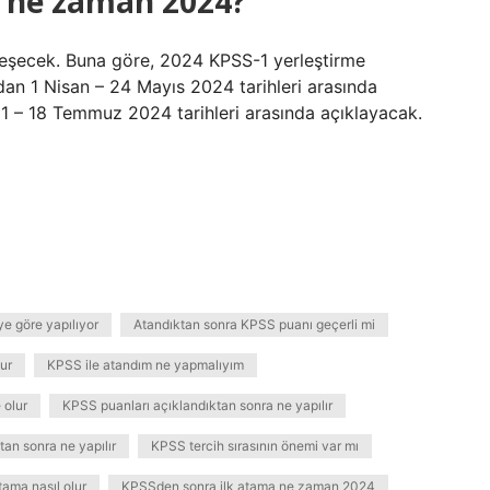
a ne zaman 2024?
eşecek. Buna göre, 2024 KPSS-1 yerleştirme
an 1 Nisan – 24 Mayıs 2024 tarihleri ​​arasında
 11 – 18 Temmuz 2024 tarihleri ​​arasında açıklayacak.
e göre yapılıyor
Atandıktan sonra KPSS puanı geçerli mi
ur
KPSS ile atandım ne yapmalıyım
 olur
KPSS puanları açıklandıktan sonra ne yapılır
an sonra ne yapılır
KPSS tercih sırasının önemi var mı
ama nasıl olur
KPSSden sonra ilk atama ne zaman 2024