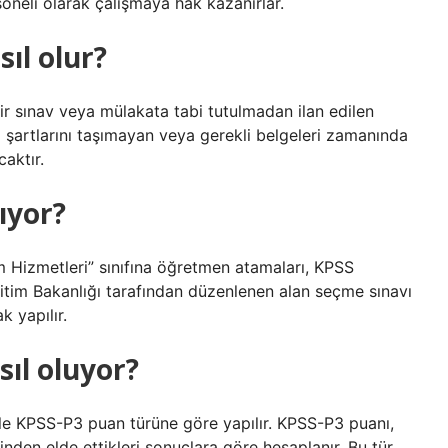
eli olarak çalışmaya hak kazanırlar.
ıl olur?
ir sınav veya mülakata tabi tutulmadan ilan edilen
şartlarını taşımayan veya gerekli belgeleri zamanında
aktır.
ıyor?
 Hizmetleri” sınıfına öğretmen atamaları, KPSS
ğitim Bakanlığı tarafından düzenlenen alan seçme sınavı
 yapılır.
ıl oluyor?
kle KPSS-P3 puan türüne göre yapılır. KPSS-P3 puanı,
inden elde ettikleri sonuçlara göre hesaplanır. Bu tür