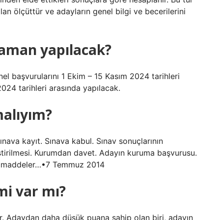
n ölçüttür ve adayların genel bilgi ve becerilerini
zaman yapılacak?
 başvurularını 1 Ekim – 15 Kasım 2024 tarihleri ​​
024 tarihleri ​​arasında yapılacak.
malıyım?
nava kayıt. Sınava kabul. Sınav sonuçlarının
eştirilmesi. Kurumdan davet. Adayın kuruma başvurusu.
er maddeler…•7 Temmuz 2014
mi var mı?
ur. Adaydan daha düşük puana sahip olan biri, adayın