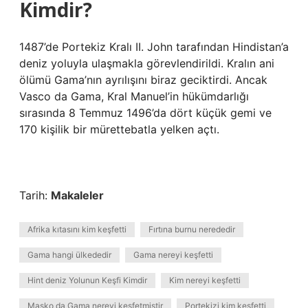
Kimdir?
1487’de Portekiz Kralı II. John tarafından Hindistan’a
deniz yoluyla ulaşmakla görevlendirildi. Kralın ani
ölümü Gama’nın ayrılışını biraz geciktirdi. Ancak
Vasco da Gama, Kral Manuel’in hükümdarlığı
sırasında 8 Temmuz 1496’da dört küçük gemi ve
170 kişilik bir mürettebatla yelken açtı.
Tarih:
Makaleler
Afrika kıtasını kim keşfetti
Fırtına burnu nerededir
Gama hangi ülkededir
Gama nereyi keşfetti
Hint deniz Yolunun Keşfi Kimdir
Kim nereyi keşfetti
Masko da Gama nereyi keşfetmiştir
Portekizi kim keşfetti