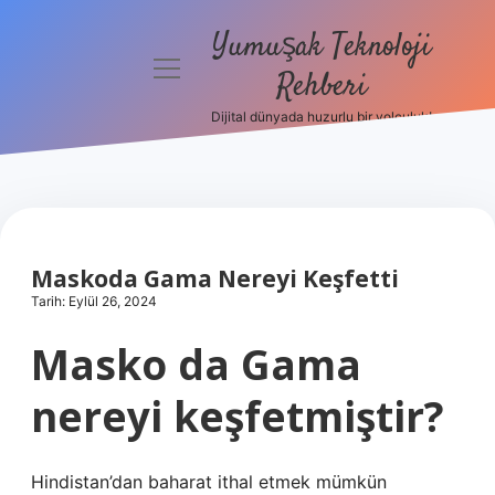
Yumuşak Teknoloji
menüyü
Rehberi
aç
Dijital dünyada huzurlu bir yolculuk!
Anasayfa
Gizlilik
Politikası
Yasal Uyarı
Maskoda Gama Nereyi Keşfetti
Tarih: Eylül 26, 2024
Hakkımızda
Masko da Gama
nereyi keşfetmiştir?
Hindistan’dan baharat ithal etmek mümkün