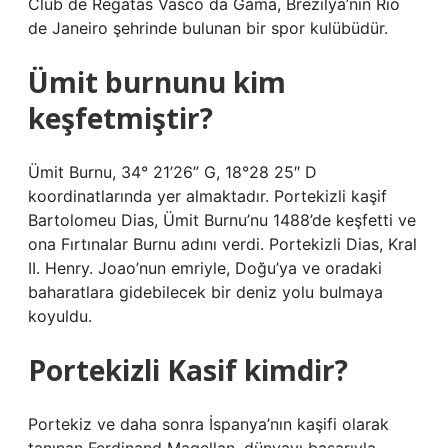
Club de Regatas Vasco da Gama, Brezilya’nın Rio
de Janeiro şehrinde bulunan bir spor kulübüdür.
Ümit burnunu kim
keşfetmiştir?
Ümit Burnu, 34° 21’26” G, 18°28 25″ D
koordinatlarında yer almaktadır. Portekizli kaşif
Bartolomeu Dias, Ümit Burnu’nu 1488’de keşfetti ve
ona Fırtınalar Burnu adını verdi. Portekizli Dias, Kral
II. Henry. Joao’nun emriyle, Doğu’ya ve oradaki
baharatlara gidebilecek bir deniz yolu bulmaya
koyuldu.
Portekizli Kasif kimdir?
Portekiz ve daha sonra İspanya’nın kaşifi olarak