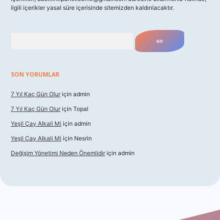
ilgili içerikler yasal süre içerisinde sitemizden kaldırılacaktır.
Arama
SON YORUMLAR
7 Yıl Kaç Gün Olur
için
admin
7 Yıl Kaç Gün Olur
için
Topal
Yeşil Çay Alkali Mi
için
admin
Yeşil Çay Alkali Mi
için
Nesrin
Değişim Yönetimi Neden Önemlidir
için
admin
asino