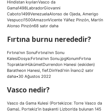
Hindistan kıyılarıVasco da
Gama1498LabradorGiovanni
Caboto1499VenezuelaAlonso de Ojeda, Amerigo
Vespucci1500AmazonVicente Yáñez Pinzón, Martín
Alonso Pinzón68 satır daha
Fırtına burnu nerededir?
Fırtına’nın SonuFırtına’nın Sonu
KalesiDosya:Fırtına’nın Sonu.jpgKonumFırtına
TopraklarıHükümetDurrendon Hanesi (eskiden)
Baratheon Hanesi, fief.DinYedi’nin İnancı2 satır
daha•30 Ağustos 2022
Vasco nedir?
Vasco da Gama Kulesi (Portekizce: Torre Vasco da
Gama), Portekiz’in başkenti Lizbon’da bulunan 145