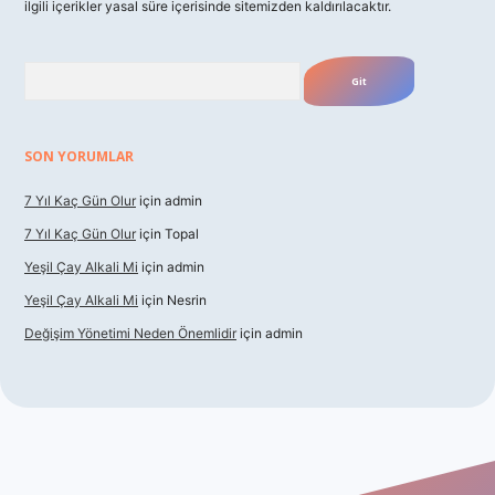
ilgili içerikler yasal süre içerisinde sitemizden kaldırılacaktır.
Arama
SON YORUMLAR
7 Yıl Kaç Gün Olur
için
admin
7 Yıl Kaç Gün Olur
için
Topal
Yeşil Çay Alkali Mi
için
admin
Yeşil Çay Alkali Mi
için
Nesrin
Değişim Yönetimi Neden Önemlidir
için
admin
o