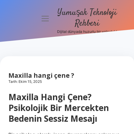
Yumuşak Teknoloji
menüyü
Rehberi
aç
Dijital dünyada huzurlu bir yolculuk!
Anasayfa
Gizlilik
Politikası
Yasal Uyarı
Maxilla hangi çene ?
Tarih: Ekim 15, 2025
Hakkımızda
Maxilla Hangi Çene?
Psikolojik Bir Mercekten
Bedenin Sessiz Mesajı