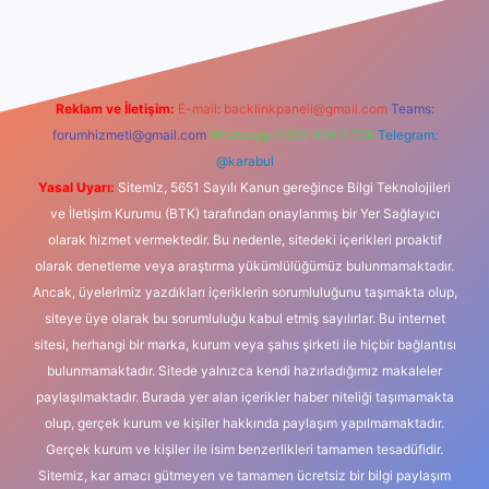
sino
Reklam ve İletişim:
E-mail:
backlinkpaneli@gmail.com
Teams:
forumhizmeti@gmail.com
Whatsapp: 0262 606 0 726
Telegram:
@karabul
Yasal Uyarı:
Sitemiz, 5651 Sayılı Kanun gereğince Bilgi Teknolojileri
ve İletişim Kurumu (BTK) tarafından onaylanmış bir Yer Sağlayıcı
olarak hizmet vermektedir. Bu nedenle, sitedeki içerikleri proaktif
olarak denetleme veya araştırma yükümlülüğümüz bulunmamaktadır.
Ancak, üyelerimiz yazdıkları içeriklerin sorumluluğunu taşımakta olup,
siteye üye olarak bu sorumluluğu kabul etmiş sayılırlar. Bu internet
sitesi, herhangi bir marka, kurum veya şahıs şirketi ile hiçbir bağlantısı
bulunmamaktadır. Sitede yalnızca kendi hazırladığımız makaleler
paylaşılmaktadır. Burada yer alan içerikler haber niteliği taşımamakta
olup, gerçek kurum ve kişiler hakkında paylaşım yapılmamaktadır.
Gerçek kurum ve kişiler ile isim benzerlikleri tamamen tesadüfidir.
Sitemiz, kar amacı gütmeyen ve tamamen ücretsiz bir bilgi paylaşım