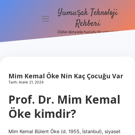
Yumuşak Teknoloji
menüyü
Rehberi
aç
Dijital dünyada huzurlu bir yolculuk!
Anasayfa
Gizlilik
Politikası
Yasal Uyarı
Mim Kemal Öke Nin Kaç Çocuğu Var
Tarih: Aralık 21, 2024
Hakkımızda
Prof. Dr. Mim Kemal
Öke kimdir?
Mim Kemal Bülent Öke (d. 1955, İstanbul), siyaset