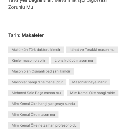
Tavsiyeli Bağlantılar:
Mevsimlik Işçi Sigortası
Zorunlu Mu
Tarih:
Makaleler
Atatürkün Türk doktoru kimdir
İttihat ve Terakki mason mu
Kimler mason olabilir
Lions kulübü mason mu
Mason olan Osmanlı padişahı kimdir
Masonlar hangi dine mensuptur
Masonlar neye inanır
Mehmed Said Paşa mason mu
Mim Kemal Öke hangi rolde
Mim Kemal Öke hangi yarışmayı sundu
Mim Kemal Öke mason mu
Mim Kemal Öke ne zaman profesör oldu