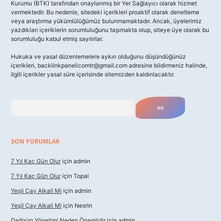
Kurumu (BTK) tarafından onaylanmış bir Yer Sağlayıcı olarak hizmet
vermektedir. Bu nedenle, sitedeki içerikleri proaktif olarak denetleme
veya araştırma yükümlülüğümüz bulunmamaktadır. Ancak, üyelerimiz
yazdıkları içeriklerin sorumluluğunu taşımakta olup, siteye üye olarak bu
sorumluluğu kabul etmiş sayılırlar.
Hukuka ve yasal düzenlemelere aykırı olduğunu düşündüğünüz
içerikleri,
backlinkpanelicomtr@gmail.com
adresine bildirmeniz halinde,
ilgili içerikler yasal süre içerisinde sitemizden kaldırılacaktır.
Arama
SON YORUMLAR
7 Yıl Kaç Gün Olur
için
admin
7 Yıl Kaç Gün Olur
için
Topal
Yeşil Çay Alkali Mi
için
admin
Yeşil Çay Alkali Mi
için
Nesrin
Değişim Yönetimi Neden Önemlidir
için
admin