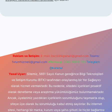
casino
Reklam ve İletişim:
E-mail:
backlinkpaneli@gmail.com
Teams:
forumhizmeti@gmail.com
Whatsapp: 0262 606 0 726
Telegram:
@karabul
Yasal Uyarı:
Sitemiz, 5651 Sayılı Kanun gereğince Bilgi Teknolojileri
ve İletişim Kurumu (BTK) tarafından onaylanmış bir Yer Sağlayıcı
olarak hizmet vermektedir. Bu nedenle, sitedeki içerikleri proaktif
olarak denetleme veya araştırma yükümlülüğümüz bulunmamaktadır.
Ancak, üyelerimiz yazdıkları içeriklerin sorumluluğunu taşımakta olup,
siteye üye olarak bu sorumluluğu kabul etmiş sayılırlar. Bu internet
sitesi, herhangi bir marka, kurum veya şahıs şirketi ile hiçbir bağlantısı