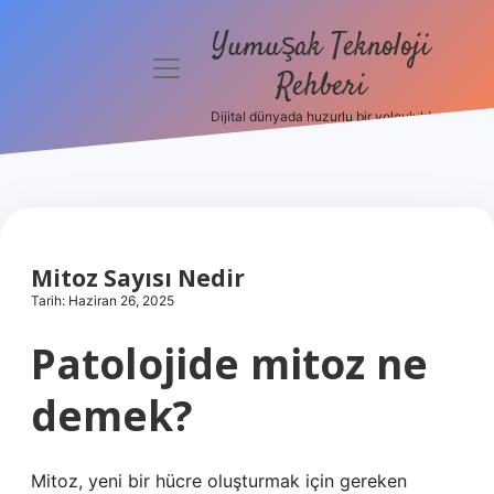
Yumuşak Teknoloji
menüyü
Rehberi
aç
Dijital dünyada huzurlu bir yolculuk!
Anasayfa
Gizlilik
Politikası
Yasal Uyarı
Mitoz Sayısı Nedir
Tarih: Haziran 26, 2025
Hakkımızda
Patolojide mitoz ne
demek?
Mitoz, yeni bir hücre oluşturmak için gereken