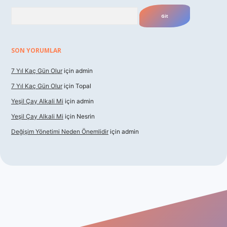
Arama
SON YORUMLAR
7 Yıl Kaç Gün Olur
için
admin
7 Yıl Kaç Gün Olur
için
Topal
Yeşil Çay Alkali Mi
için
admin
Yeşil Çay Alkali Mi
için
Nesrin
Değişim Yönetimi Neden Önemlidir
için
admin
ino