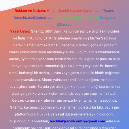
Reklam ve İletişim:
E-mail:
backlinkpaneli@gmail.com
Teams:
forumhizmeti@gmail.com
Whatsapp: 0262 606 0 726
Telegram:
@karabul
Yasal Uyarı:
Sitemiz, 5651 Sayılı Kanun gereğince Bilgi Teknolojileri
ve İletişim Kurumu (BTK) tarafından onaylanmış bir Yer Sağlayıcı
olarak hizmet vermektedir. Bu nedenle, sitedeki içerikleri proaktif
olarak denetleme veya araştırma yükümlülüğümüz bulunmamaktadır.
Ancak, üyelerimiz yazdıkları içeriklerin sorumluluğunu taşımakta olup,
siteye üye olarak bu sorumluluğu kabul etmiş sayılırlar. Bu internet
sitesi, herhangi bir marka, kurum veya şahıs şirketi ile hiçbir bağlantısı
bulunmamaktadır. Sitede yalnızca kendi hazırladığımız makaleler
paylaşılmaktadır. Burada yer alan içerikler haber niteliği taşımamakta
olup, gerçek kurum ve kişiler hakkında paylaşım yapılmamaktadır.
Gerçek kurum ve kişiler ile isim benzerlikleri tamamen tesadüfidir.
Sitemiz, kar amacı gütmeyen ve tamamen ücretsiz bir bilgi paylaşım
platformudur. Hukuka ve yasal düzenlemelere aykırı olduğunu
düşündüğünüz içerikleri,
backlinkpanelicomtr@gmail.com
adresine
bildirmeniz halinde, ilgili içerikler yasal süre içerisinde sitemizden