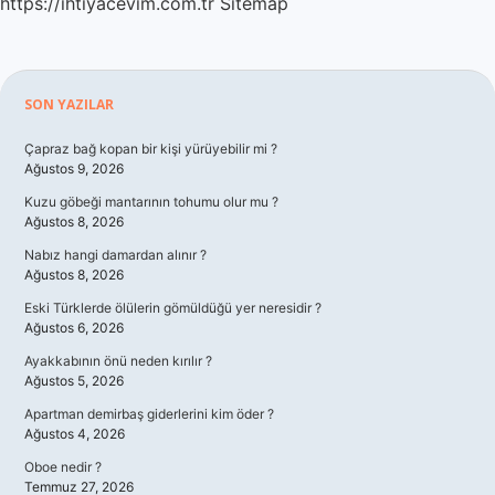
https://ihtiyacevim.com.tr
Sitemap
Sidebar
SON YAZILAR
Çapraz bağ kopan bir kişi yürüyebilir mi ?
Ağustos 9, 2026
Kuzu göbeği mantarının tohumu olur mu ?
Ağustos 8, 2026
Nabız hangi damardan alınır ?
Ağustos 8, 2026
Eski Türklerde ölülerin gömüldüğü yer neresidir ?
Ağustos 6, 2026
Ayakkabının önü neden kırılır ?
Ağustos 5, 2026
Apartman demirbaş giderlerini kim öder ?
Ağustos 4, 2026
Oboe nedir ?
Temmuz 27, 2026