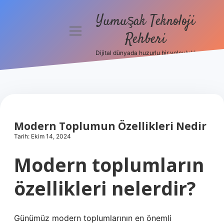
Yumuşak Teknoloji
menüyü
Rehberi
aç
Dijital dünyada huzurlu bir yolculuk!
Anasayfa
Gizlilik
Politikası
Yasal Uyarı
Modern Toplumun Özellikleri Nedir
Tarih: Ekim 14, 2024
Hakkımızda
Modern toplumların
özellikleri nelerdir?
Günümüz modern toplumlarının en önemli