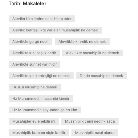
Tarih:
Makaleler
Aleviler birbirlerine nasıl hitap eder
Alevilik bektaşilikte yer alan musahiplik ne demek
Alevilikte görgü nedir
Alevilikte kirvelik ne demek
Alevilikte kızılbaşlık nedir
Alevilikte musahiplik ne demek
Alevilikte sünnet var mıdır
Alevilikte yol kardeşliği ne demek
Dinde musahip ne demek
Hususi musahip ne demek
Hz Muhammedin musahibi kimdir
Hz Muhammedin soyundan gelen kim
Musahipler evlenebilir mi
Musahiplik cemi nedir kısaca
Musahiplik kurbanı niçin kesilir
Musahiplik nasıl olunur