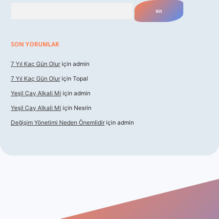
Arama
SON YORUMLAR
7 Yıl Kaç Gün Olur
için
admin
7 Yıl Kaç Gün Olur
için
Topal
Yeşil Çay Alkali Mi
için
admin
Yeşil Çay Alkali Mi
için
Nesrin
Değişim Yönetimi Neden Önemlidir
için
admin
sino