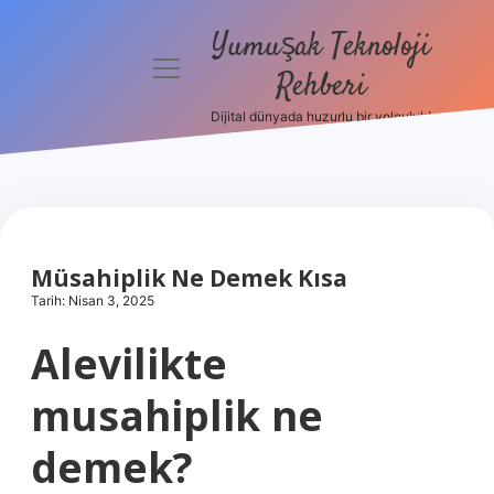
Yumuşak Teknoloji
menüyü
Rehberi
aç
Dijital dünyada huzurlu bir yolculuk!
Anasayfa
Gizlilik
Politikası
Yasal Uyarı
Müsahiplik Ne Demek Kısa
Tarih: Nisan 3, 2025
Hakkımızda
Alevilikte
musahiplik ne
demek?