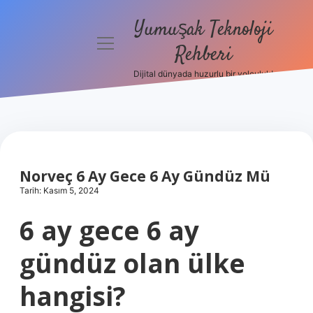
Yumuşak Teknoloji
menüyü
Rehberi
aç
Dijital dünyada huzurlu bir yolculuk!
Anasayfa
Gizlilik
Politikası
Yasal Uyarı
Norveç 6 Ay Gece 6 Ay Gündüz Mü
Tarih: Kasım 5, 2024
Hakkımızda
6 ay gece 6 ay
gündüz olan ülke
hangisi?