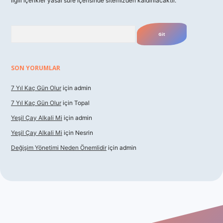
ilgili içerikler yasal süre içerisinde sitemizden kaldırılacaktır.
Arama
SON YORUMLAR
7 Yıl Kaç Gün Olur
için
admin
7 Yıl Kaç Gün Olur
için
Topal
Yeşil Çay Alkali Mi
için
admin
Yeşil Çay Alkali Mi
için
Nesrin
Değişim Yönetimi Neden Önemlidir
için
admin
asino