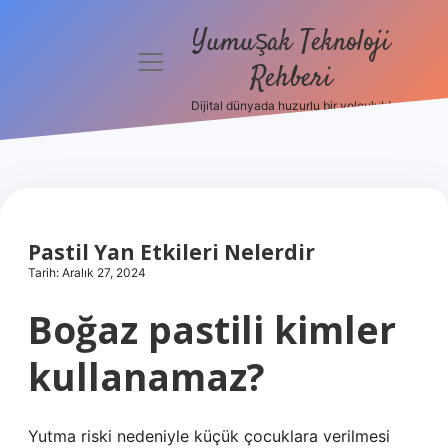
Yumuşak Teknoloji
menüyü
Rehberi
aç
Dijital dünyada huzurlu bir yolculuk!
Anasayfa
Gizlilik
Politikası
Yasal Uyarı
Pastil Yan Etkileri Nelerdir
Tarih: Aralık 27, 2024
Hakkımızda
Boğaz pastili kimler
kullanamaz?
Yutma riski nedeniyle küçük çocuklara verilmesi