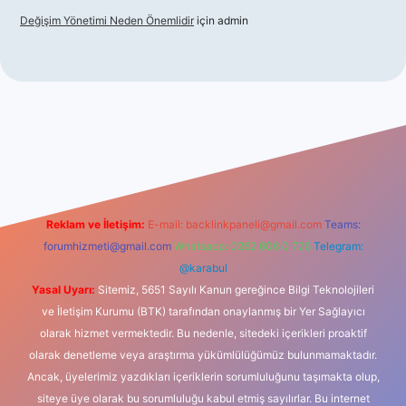
Değişim Yönetimi Neden Önemlidir
için
admin
sino
Reklam ve İletişim:
E-mail:
backlinkpaneli@gmail.com
Teams:
forumhizmeti@gmail.com
Whatsapp: 0262 606 0 726
Telegram:
@karabul
Yasal Uyarı:
Sitemiz, 5651 Sayılı Kanun gereğince Bilgi Teknolojileri
ve İletişim Kurumu (BTK) tarafından onaylanmış bir Yer Sağlayıcı
olarak hizmet vermektedir. Bu nedenle, sitedeki içerikleri proaktif
olarak denetleme veya araştırma yükümlülüğümüz bulunmamaktadır.
Ancak, üyelerimiz yazdıkları içeriklerin sorumluluğunu taşımakta olup,
siteye üye olarak bu sorumluluğu kabul etmiş sayılırlar. Bu internet