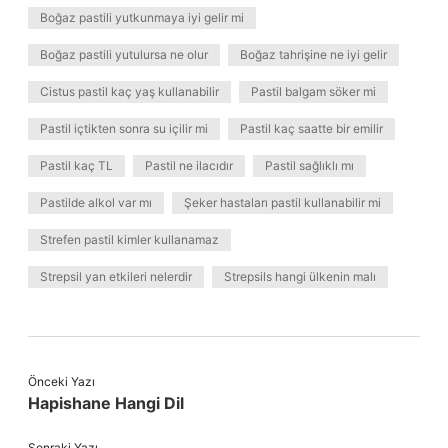
Boğaz pastili yutkunmaya iyi gelir mi
Boğaz pastili yutulursa ne olur
Boğaz tahrişine ne iyi gelir
Cistus pastil kaç yaş kullanabilir
Pastil balgam söker mi
Pastil içtikten sonra su içilir mi
Pastil kaç saatte bir emilir
Pastil kaç TL
Pastil ne ilacıdır
Pastil sağlıklı mı
Pastilde alkol var mı
Şeker hastaları pastil kullanabilir mi
Strefen pastil kimler kullanamaz
Strepsil yan etkileri nelerdir
Strepsils hangi ülkenin malı
Önceki Yazı
Hapishane Hangi Dil
Sonraki Yazı