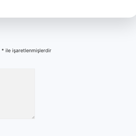
r
*
ile işaretlenmişlerdir