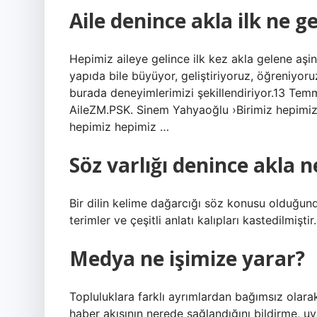
Aile denince akla ilk ne ge
Hepimiz aileye gelince ilk kez akla gelene aş
yapıda bile büyüyor, geliştiriyoruz, öğreniyoruz
burada deneyimlerimizi şekillendiriyor.13 Tem
AileZM.PSK. Sinem Yahyaoğlu ›Birimiz hepimiz
hepimiz hepimiz …
Söz varlığı denince akla n
Bir dilin kelime dağarcığı söz konusu olduğunda;
terimler ve çeşitli anlatı kalıpları kastedilmişti
Medya ne işimize yarar?
Topluluklara farklı ayrımlardan bağımsız olarak b
haber akışının nerede sağlandığını bildirme, uy