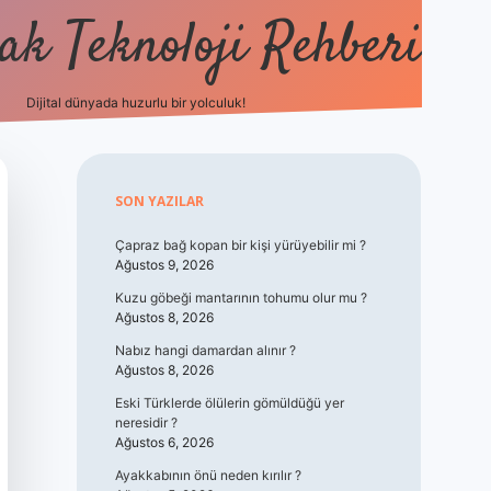
k Teknoloji Rehberi
Dijital dünyada huzurlu bir yolculuk!
vdcasino
Sidebar
SON YAZILAR
Çapraz bağ kopan bir kişi yürüyebilir mi ?
Ağustos 9, 2026
Kuzu göbeği mantarının tohumu olur mu ?
Ağustos 8, 2026
Nabız hangi damardan alınır ?
Ağustos 8, 2026
Eski Türklerde ölülerin gömüldüğü yer
neresidir ?
Ağustos 6, 2026
Ayakkabının önü neden kırılır ?