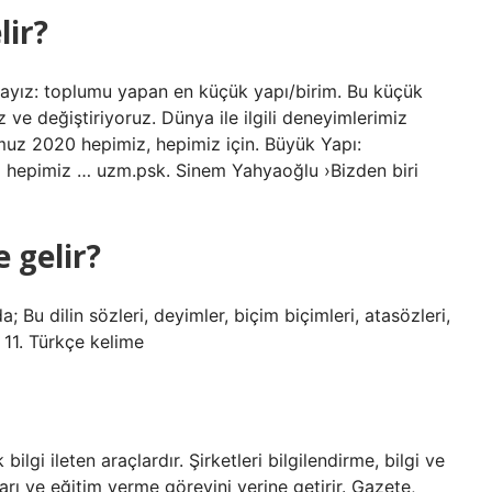
lir?
inayız: toplumu yapan en küçük yapı/birim. Bu küçük
 ve değiştiriyoruz. Dünya ile ilgili deneyimlerimiz
muz 2020 hepimiz, hepimiz için. Büyük Yapı:
 hepimiz … uzm.psk. Sinem Yahyaoğlu ›Bizden biri
e gelir?
 Bu dilin sözleri, deyimler, biçim biçimleri, atasözleri,
r. 11. Türkçe kelime
ilgi ileten araçlardır. Şirketleri bilgilendirme, bilgi ve
arı ve eğitim verme görevini yerine getirir. Gazete,