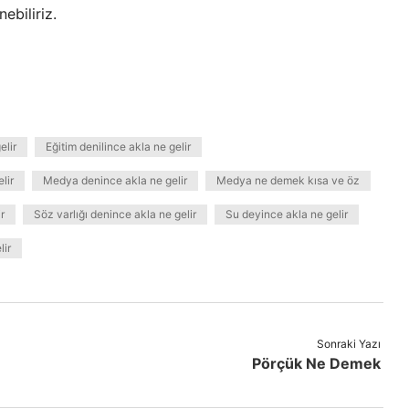
biliriz.
elir
Eğitim denilince akla ne gelir
lir
Medya denince akla ne gelir
Medya ne demek kısa ve öz
r
Söz varlığı denince akla ne gelir
Su deyince akla ne gelir
lir
Sonraki Yazı
Pörçük Ne Demek