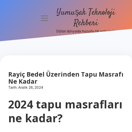
Yumuşak Teknoloji
menüyü
Rehberi
aç
Dijital dünyada huzurlu bir yolculuk!
Anasayfa
Gizlilik
Politikası
Yasal Uyarı
Rayiç Bedel Üzerinden Tapu Masrafı
Ne Kadar
Hakkımızda
Tarih: Aralık 26, 2024
2024 tapu masrafları
ne kadar?