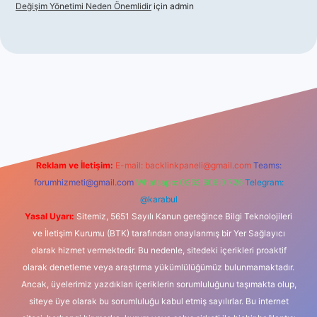
Değişim Yönetimi Neden Önemlidir
için
admin
no
Reklam ve İletişim:
E-mail:
backlinkpaneli@gmail.com
Teams:
forumhizmeti@gmail.com
Whatsapp: 0262 606 0 726
Telegram:
@karabul
Yasal Uyarı:
Sitemiz, 5651 Sayılı Kanun gereğince Bilgi Teknolojileri
ve İletişim Kurumu (BTK) tarafından onaylanmış bir Yer Sağlayıcı
olarak hizmet vermektedir. Bu nedenle, sitedeki içerikleri proaktif
olarak denetleme veya araştırma yükümlülüğümüz bulunmamaktadır.
Ancak, üyelerimiz yazdıkları içeriklerin sorumluluğunu taşımakta olup,
siteye üye olarak bu sorumluluğu kabul etmiş sayılırlar. Bu internet