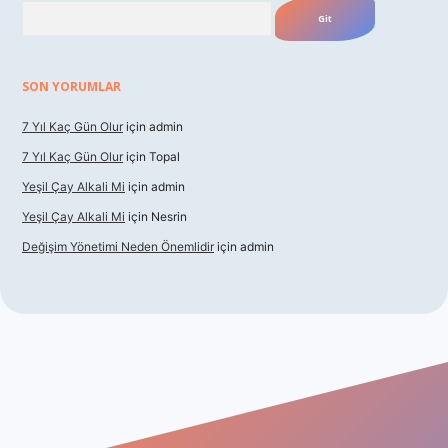
Arama
SON YORUMLAR
7 Yıl Kaç Gün Olur
için
admin
7 Yıl Kaç Gün Olur
için
Topal
Yeşil Çay Alkali Mi
için
admin
Yeşil Çay Alkali Mi
için
Nesrin
Değişim Yönetimi Neden Önemlidir
için
admin
asino