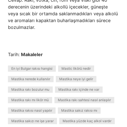
Cevap: Rakı, votka, cin, rom veya viski gibi 40
derecenin üzerindeki alkollü içecekler, güneşte
veya sıcak bir ortamda saklanmadıkları veya alkolü
ve aromaları kapaktan buharlaşmadıkları sürece
bozulmazlar.
Tarih:
Makaleler
En iyi Bulgar rakısı hangisi
Mastic likörü nedir
Mastika nerede kullanılır
Mastika neye iyi gelir
Mastika rakı bozulur mu
Mastika rakı içinde ne var
Mastika rakı mı likör mü
Mastika rakı sahtesi nasıl anlaşılır
Mastika rakısı nasıl yapılır
Mastika sakız rakısı mı
Mastika sakızı ne işe yarar
Mastika yüzde kaç alkol vardır