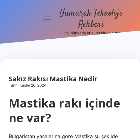
Yumuşak Teknoloji
menüyü
Rehberi
aç
Dijital dünyada huzurlu bir yolculuk!
Anasayfa
Gizlilik
Politikası
Yasal Uyarı
Sakız Rakısı Mastika Nedir
Tarih: Kasım 26, 2024
Hakkımızda
Mastika rakı içinde
ne var?
Bulgaristan yasalarına göre Mastika şu şekilde