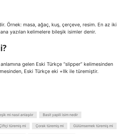
ir. Örnek: masa, ağaç, kuş, çerçeve, resim. En az iki
na yazılan kelimelere bileşik isimler denir.
i?
” anlamına gelen Eski Türkçe “slipper” kelimesinden
imesinden, Eski Türkçe eki +lIk ile türemiştir.
şik mi nasıl anlaşılır
Basit yapili isim nedir
Çiftçi türemiş mi
Çorak türemiş mi
Gülümsemek türemiş mi