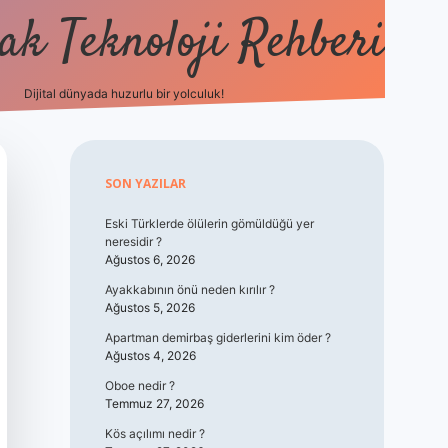
k Teknoloji Rehberi
Dijital dünyada huzurlu bir yolculuk!
vdcasino
Sidebar
SON YAZILAR
Eski Türklerde ölülerin gömüldüğü yer
neresidir ?
Ağustos 6, 2026
Ayakkabının önü neden kırılır ?
Ağustos 5, 2026
Apartman demirbaş giderlerini kim öder ?
Ağustos 4, 2026
Oboe nedir ?
Temmuz 27, 2026
Kös açılımı nedir ?