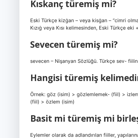
Kıskanç türemiş mi?
Eski Türkçe kizġan – veya kisġan – “cimri olmak,
Kızıġ veya Kısı kelimesinden, Eski Türkçe eki +
Sevecen türemiş mi?
sevecen – Nişanyan Sözlüğü. Türkçe sev- fiilin
Hangisi türemiş kelimedi
Örnek: göz (isim) > gözlemlemek- (fiil) > izle
(fiil) > özlem (isim)
Basit mi türemiş mi birleş
Eylemler olarak da adlandırılan fiiller, yapıları