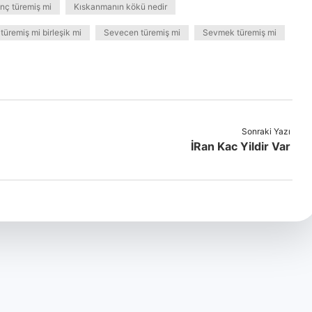
nç türemiş mi
Kıskanmanın kökü nedir
türemiş mi birleşik mi
Sevecen türemiş mi
Sevmek türemiş mi
Sonraki Yazı
İRan Kac Yildir Var