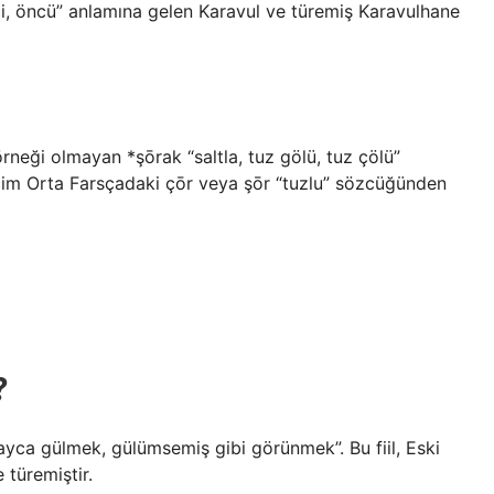
ci, öncü” anlamına gelen Karavul ve türemiş Karavulhane
örneği olmayan *şōrak “saltla, tuz gölü, tuz çölü”
içim Orta Farsçadaki çōr veya şōr “tuzlu” sözcüğünden
?
layca gülmek, gülümsemiş gibi görünmek”. Bu fiil, Eski
 türemiştir.