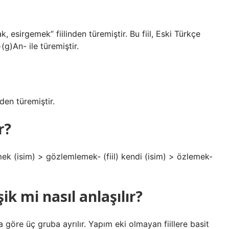
 esirgemek” fiilinden türemiştir. Bu fiil, Eski Türkçe
(g)An- ile türemiştir.
den türemiştir.
r?
mek (isim) > gözlemlemek- (fiil) kendi (isim) > özlemek-
ik mi nasıl anlaşılır?
na göre üç gruba ayrılır. Yapım eki olmayan fiillere basit