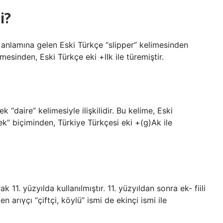
i?
” anlamına gelen Eski Türkçe “slipper” kelimesinden
imesinden, Eski Türkçe eki +lIk ile türemiştir.
“daire” kelimesiyle ilişkilidir. Bu kelime, Eski
k” biçiminden, Türkiye Türkçesi eki +(g)Ak ile
rak 11. yüzyılda kullanılmıştır. 11. yüzyıldan sonra ek- fiili
len arıγçı “çiftçi, köylü” ismi de ekinçi ismi ile