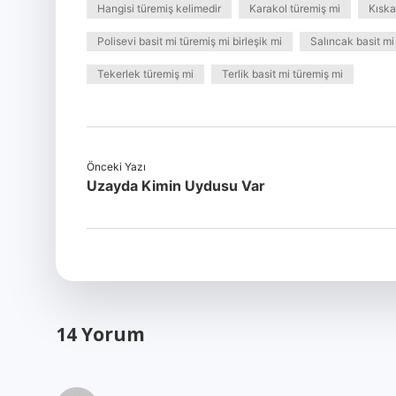
Hangisi türemiş kelimedir
Karakol türemiş mi
Kıska
Polisevi basit mi türemiş mi birleşik mi
Salıncak basit mi 
Tekerlek türemiş mi
Terlik basit mi türemiş mi
Önceki Yazı
Uzayda Kimin Uydusu Var
14 Yorum