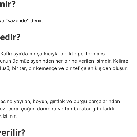
nir?
ya “sazende” denir.
edir?
afkasya’da bir şarkıcıyla birlikte performans
unun üç müzisyeninden her birine verilen isimdir. Kelime
üsü; bir tar, bir kemençe ve bir tef çalan kişiden oluşur.
esine yayılan, boyun, gırtlak ve burgu parçalarından
puz, cura, çöğür, dombıra ve tamburatör gibi farklı
bilinir.
erilir?