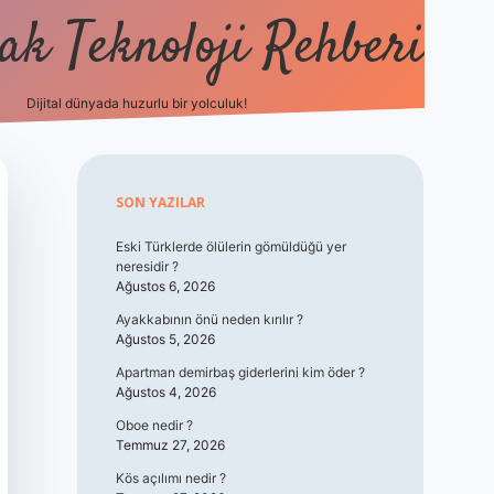
k Teknoloji Rehberi
Dijital dünyada huzurlu bir yolculuk!
vdcasino
Sidebar
SON YAZILAR
Eski Türklerde ölülerin gömüldüğü yer
neresidir ?
Ağustos 6, 2026
Ayakkabının önü neden kırılır ?
Ağustos 5, 2026
Apartman demirbaş giderlerini kim öder ?
Ağustos 4, 2026
Oboe nedir ?
Temmuz 27, 2026
Kös açılımı nedir ?