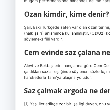
muğam performansında hanande). Kelime Farsç
Ozan kimdir, kime denir?
Şair. Eski Türkçede zaten var olan ozan terim
(halk şairi) anlamında kullanılmıştır. (Oz/Uz)
söylemek) fiili vardır.
Cem evinde saz çalana ne
Alevi ve Bektaşilerin inançlarına göre Cem Ceml
çaldıkları sazlar eşliğinde söylenen sözlerle, 
hareketlerle Tanrı’ya ulaşma yoludur.
Saz çalmak argoda ne d
[1] Yaşı ilerledikçe zor bir işe ilgi duyan, on