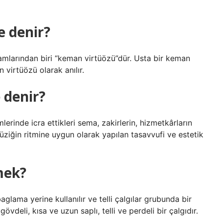
e denir?
lamlarından biri “keman virtüözü”dür. Usta bir keman
 virtüözü olarak anılır.
 denir?
erinde icra ettikleri sema, zakirlerin, hizmetkârların
müziğin ritmine uygun olarak yapılan tasavvufi ve estetik
mek?
glama yerine kullanılır ve telli çalgılar grubunda bir
övdeli, kısa ve uzun saplı, telli ve perdeli bir çalgıdır.