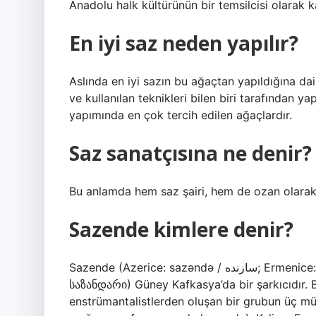
Anadolu halk kültürünün bir temsilcisi olarak ka
En iyi saz neden yapılır?
Aslında en iyi sazın bu ağaçtan yapıldığına dai
ve kullanılan teknikleri bilen biri tarafından ya
yapımında en çok tercih edilen ağaçlardır.
Saz sanatçısına ne denir?
Bu anlamda hem saz şairi, hem de ozan olarak a
Sazende kimlere denir?
Sazende (Azerice: sazəndə / سازنده; Ermenice: Խրրրրրրրրրրրր; Farsça: سازنده‎; Gürcüce:
საზანდარი) Güney Kafkasya’da bir şarkıcıdır. 
enstrümantalistlerden oluşan bir grubun üç mü