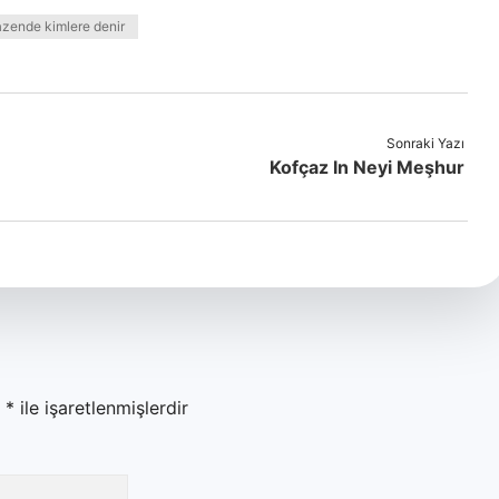
zende kimlere denir
Sonraki Yazı
Kofçaz In Neyi Meşhur
r
*
ile işaretlenmişlerdir