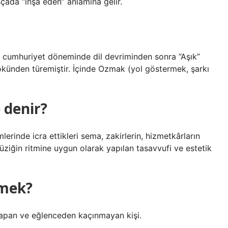
ada “inşa eden” anlamına gelir.
i, cumhuriyet döneminde dil devriminden sonra “Aşık”
 kökünden türemiştir. İçinde Ozmak (yol göstermek, şarkı
 denir?
erinde icra ettikleri sema, zakirlerin, hizmetkârların
müziğin ritmine uygun olarak yapılan tasavvufi ve estetik
emek?
u yapan ve eğlenceden kaçınmayan kişi.