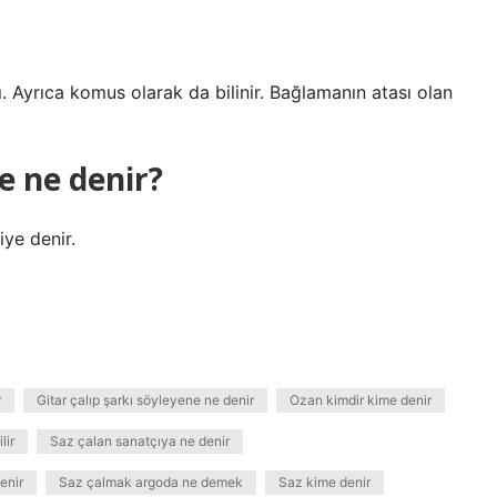
. Ayrıca komus olarak da bilinir. Bağlamanın atası olan
e ne denir?
iye denir.
r
Gitar çalıp şarkı söyleyene ne denir
Ozan kimdir kime denir
lir
Saz çalan sanatçıya ne denir
enir
Saz çalmak argoda ne demek
Saz kime denir