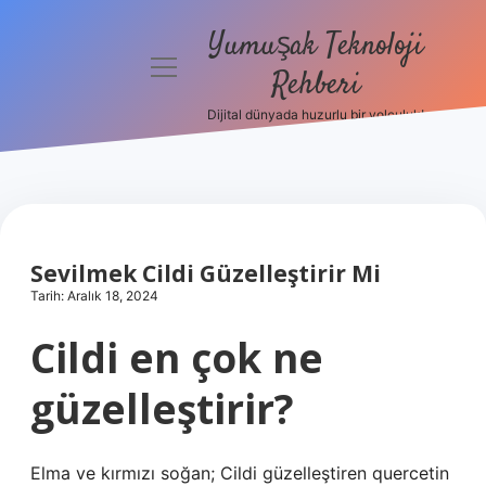
Yumuşak Teknoloji
menüyü
Rehberi
aç
Dijital dünyada huzurlu bir yolculuk!
Anasayfa
Gizlilik
Politikası
Yasal Uyarı
Sevilmek Cildi Güzelleştirir Mi
Tarih: Aralık 18, 2024
Hakkımızda
Cildi en çok ne
güzelleştirir?
Elma ve kırmızı soğan; Cildi güzelleştiren quercetin