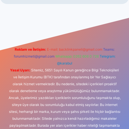
no
Reklam ve İletişim:
E-mail:
backlinkpaneli@gmail.com
Teams:
forumhizmeti@gmail.com
Whatsapp: 0262 606 0 726
Telegram:
@karabul
Yasal Uyarı:
Sitemiz, 5651 Sayılı Kanun gereğince Bilgi Teknolojileri
ve İletişim Kurumu (BTK) tarafından onaylanmış bir Yer Sağlayıcı
olarak hizmet vermektedir. Bu nedenle, sitedeki içerikleri proaktif
olarak denetleme veya araştırma yükümlülüğümüz bulunmamaktadır.
Ancak, üyelerimiz yazdıkları içeriklerin sorumluluğunu taşımakta olup,
siteye üye olarak bu sorumluluğu kabul etmiş sayılırlar. Bu internet
sitesi, herhangi bir marka, kurum veya şahıs şirketi ile hiçbir bağlantısı
bulunmamaktadır. Sitede yalnızca kendi hazırladığımız makaleler
paylaşılmaktadır. Burada yer alan içerikler haber niteliği taşımamakta