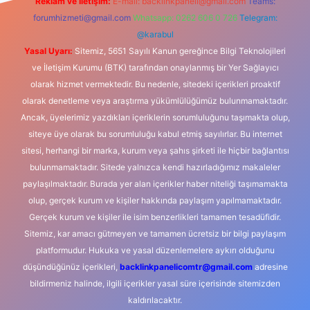
Reklam ve İletişim:
E-mail:
backlinkpaneli@gmail.com
Teams:
forumhizmeti@gmail.com
Whatsapp: 0262 606 0 726
Telegram:
@karabul
Yasal Uyarı:
Sitemiz, 5651 Sayılı Kanun gereğince Bilgi Teknolojileri
ve İletişim Kurumu (BTK) tarafından onaylanmış bir Yer Sağlayıcı
olarak hizmet vermektedir. Bu nedenle, sitedeki içerikleri proaktif
olarak denetleme veya araştırma yükümlülüğümüz bulunmamaktadır.
Ancak, üyelerimiz yazdıkları içeriklerin sorumluluğunu taşımakta olup,
siteye üye olarak bu sorumluluğu kabul etmiş sayılırlar. Bu internet
sitesi, herhangi bir marka, kurum veya şahıs şirketi ile hiçbir bağlantısı
bulunmamaktadır. Sitede yalnızca kendi hazırladığımız makaleler
paylaşılmaktadır. Burada yer alan içerikler haber niteliği taşımamakta
olup, gerçek kurum ve kişiler hakkında paylaşım yapılmamaktadır.
Gerçek kurum ve kişiler ile isim benzerlikleri tamamen tesadüfidir.
Sitemiz, kar amacı gütmeyen ve tamamen ücretsiz bir bilgi paylaşım
platformudur. Hukuka ve yasal düzenlemelere aykırı olduğunu
düşündüğünüz içerikleri,
backlinkpanelicomtr@gmail.com
adresine
bildirmeniz halinde, ilgili içerikler yasal süre içerisinde sitemizden
kaldırılacaktır.