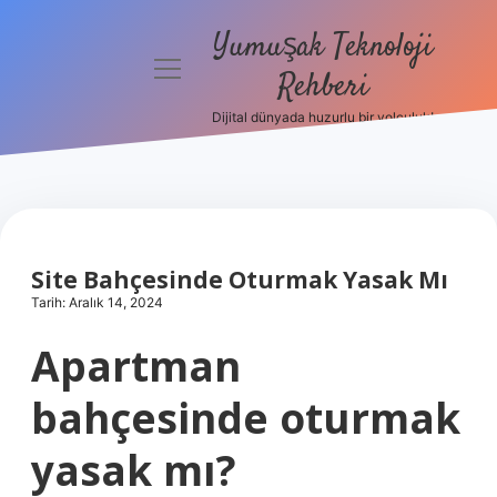
Yumuşak Teknoloji
menüyü
Rehberi
aç
Dijital dünyada huzurlu bir yolculuk!
Anasayfa
Gizlilik
Politikası
Yasal Uyarı
Site Bahçesinde Oturmak Yasak Mı
Tarih: Aralık 14, 2024
Hakkımızda
Apartman
bahçesinde oturmak
yasak mı?