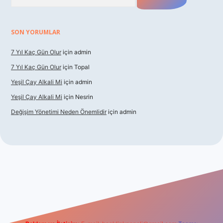
SON YORUMLAR
7 Yıl Kaç Gün Olur
için
admin
7 Yıl Kaç Gün Olur
için
Topal
Yeşil Çay Alkali Mi
için
admin
Yeşil Çay Alkali Mi
için
Nesrin
Değişim Yönetimi Neden Önemlidir
için
admin
sino