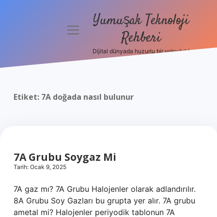
Yumuşak Teknoloji
menüyü
Rehberi
aç
Dijital dünyada huzurlu bir yolculuk!
Anasayfa
Gizlilik
Politikası
Etiket:
7A doğada nasıl bulunur
Yasal Uyarı
Hakkımızda
7A Grubu Soygaz Mi
Tarih: Ocak 9, 2025
7A gaz mı? 7A Grubu Halojenler olarak adlandırılır.
8A Grubu Soy Gazları bu grupta yer alır. 7A grubu
ametal mi? Halojenler periyodik tablonun 7A