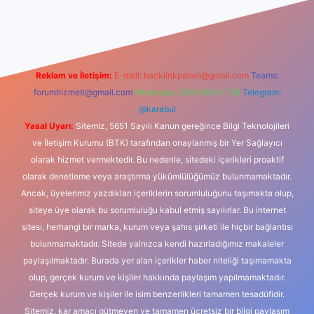
ino
Reklam ve İletişim:
E-mail:
backlinkpaneli@gmail.com
Teams:
forumhizmeti@gmail.com
Whatsapp: 0262 606 0 726
Telegram:
@karabul
Yasal Uyarı:
Sitemiz, 5651 Sayılı Kanun gereğince Bilgi Teknolojileri
ve İletişim Kurumu (BTK) tarafından onaylanmış bir Yer Sağlayıcı
olarak hizmet vermektedir. Bu nedenle, sitedeki içerikleri proaktif
olarak denetleme veya araştırma yükümlülüğümüz bulunmamaktadır.
Ancak, üyelerimiz yazdıkları içeriklerin sorumluluğunu taşımakta olup,
siteye üye olarak bu sorumluluğu kabul etmiş sayılırlar. Bu internet
sitesi, herhangi bir marka, kurum veya şahıs şirketi ile hiçbir bağlantısı
bulunmamaktadır. Sitede yalnızca kendi hazırladığımız makaleler
paylaşılmaktadır. Burada yer alan içerikler haber niteliği taşımamakta
olup, gerçek kurum ve kişiler hakkında paylaşım yapılmamaktadır.
Gerçek kurum ve kişiler ile isim benzerlikleri tamamen tesadüfidir.
Sitemiz, kar amacı gütmeyen ve tamamen ücretsiz bir bilgi paylaşım