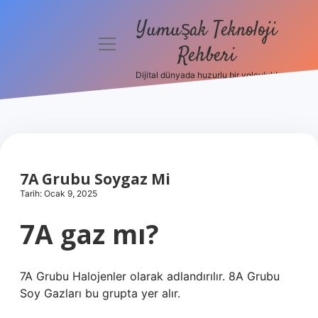
Yumuşak Teknoloji
menüyü
Rehberi
aç
Dijital dünyada huzurlu bir yolculuk!
Anasayfa
Gizlilik
Politikası
Yasal Uyarı
7A Grubu Soygaz Mi
Tarih: Ocak 9, 2025
Hakkımızda
7A gaz mı?
7A Grubu Halojenler olarak adlandırılır. 8A Grubu
Soy Gazları bu grupta yer alır.