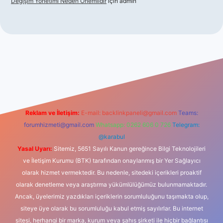
Değişim Yönetimi Neden Önemlidir
için
admin
casino
Reklam ve İletişim:
E-mail:
backlinkpaneli@gmail.com
Teams:
forumhizmeti@gmail.com
Whatsapp: 0262 606 0 726
Telegram:
@karabul
Yasal Uyarı:
Sitemiz, 5651 Sayılı Kanun gereğince Bilgi Teknolojileri
ve İletişim Kurumu (BTK) tarafından onaylanmış bir Yer Sağlayıcı
olarak hizmet vermektedir. Bu nedenle, sitedeki içerikleri proaktif
olarak denetleme veya araştırma yükümlülüğümüz bulunmamaktadır.
Ancak, üyelerimiz yazdıkları içeriklerin sorumluluğunu taşımakta olup,
siteye üye olarak bu sorumluluğu kabul etmiş sayılırlar. Bu internet
sitesi, herhangi bir marka, kurum veya şahıs şirketi ile hiçbir bağlantısı