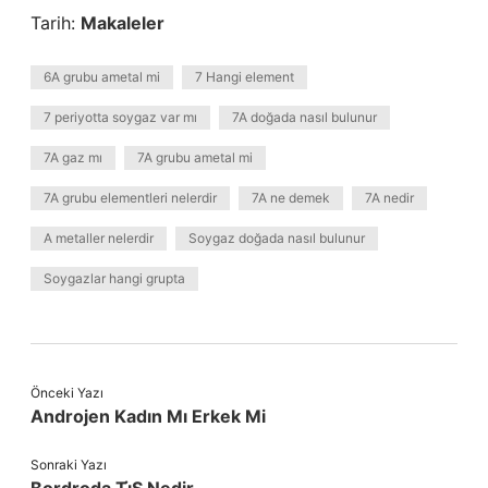
Tarih:
Makaleler
6A grubu ametal mi
7 Hangi element
7 periyotta soygaz var mı
7A doğada nasıl bulunur
7A gaz mı
7A grubu ametal mi
7A grubu elementleri nelerdir
7A ne demek
7A nedir
A metaller nelerdir
Soygaz doğada nasıl bulunur
Soygazlar hangi grupta
Önceki Yazı
Androjen Kadın Mı Erkek Mi
Sonraki Yazı