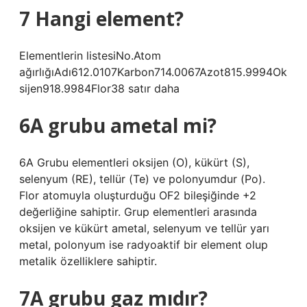
7 Hangi element?
Elementlerin listesiNo.Atom
ağırlığıAdı612.0107Karbon714.0067Azot815.9994Ok
sijen918.9984Flor38 satır daha
6A grubu ametal mi?
6A Grubu elementleri oksijen (O), kükürt (S),
selenyum (RE), tellür (Te) ve polonyumdur (Po).
Flor atomuyla oluşturduğu OF2 bileşiğinde +2
değerliğine sahiptir. Grup elementleri arasında
oksijen ve kükürt ametal, selenyum ve tellür yarı
metal, polonyum ise radyoaktif bir element olup
metalik özelliklere sahiptir.
7A grubu gaz mıdır?