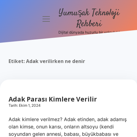
Yumuşak Teknoloji
menüyü
Rehberi
aç
Dijital dünyada huzurlu bir yolculuk!
Anasayfa
Gizlilik
Politikası
Etiket:
Adak verilirken ne denir
Yasal Uyarı
Hakkımızda
Adak Parası Kimlere Verilir
Tarih: Ekim 1, 2024
Adak kimlere verilmez? Adak etinden, adak adamış
olan kimse, onun karısı, onların altsoyu (kendi
soyundan gelen annesi, babası, büyükbabası ve