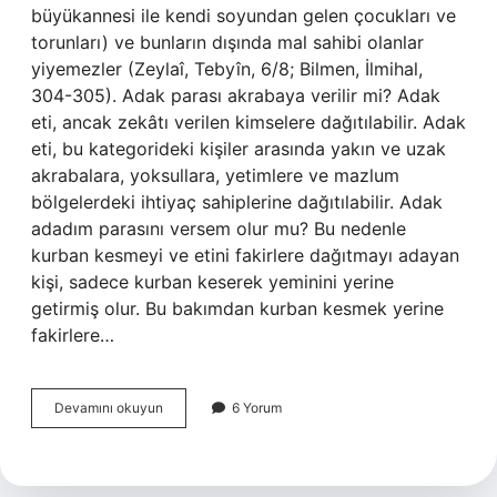
büyükannesi ile kendi soyundan gelen çocukları ve
torunları) ve bunların dışında mal sahibi olanlar
yiyemezler (Zeylaî, Tebyîn, 6/8; Bilmen, İlmihal,
304-305). Adak parası akrabaya verilir mi? Adak
eti, ancak zekâtı verilen kimselere dağıtılabilir. Adak
eti, bu kategorideki kişiler arasında yakın ve uzak
akrabalara, yoksullara, yetimlere ve mazlum
bölgelerdeki ihtiyaç sahiplerine dağıtılabilir. Adak
adadım parasını versem olur mu? Bu nedenle
kurban kesmeyi ve etini fakirlere dağıtmayı adayan
kişi, sadece kurban keserek yeminini yerine
getirmiş olur. Bu bakımdan kurban kesmek yerine
fakirlere…
Adak
Devamını okuyun
6 Yorum
Parası
Kimlere
Verilir