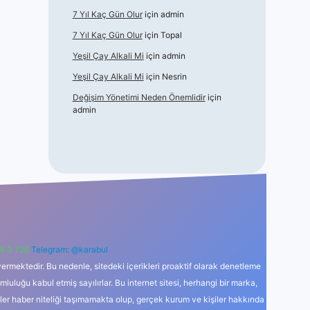
7 Yıl Kaç Gün Olur
için
admin
7 Yıl Kaç Gün Olur
için
Topal
Yeşil Çay Alkali Mi
için
admin
Yeşil Çay Alkali Mi
için
Nesrin
Değişim Yönetimi Neden Önemlidir
için
admin
6 0 726
Telegram: @karabul
ermektedir. Bu nedenle, sitedeki içerikleri proaktif olarak denetleme
uğu kabul etmiş sayılırlar. Bu internet sitesi, herhangi bir marka,
kler haber niteliği taşımamakta olup, gerçek kurum ve kişiler hakkında