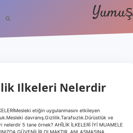
Yumuşa
lik Ilkeleri Nelerdir
LKELERİMesleki etiğin uygulanmasını etkileyen
uk.Mesleki davranış.Gizlilik.Tarafsızlık.Dürüstlük ve
leri nelerdir 5 tane örnek? AHÎLİK İLKELERİ İYİ MUAMELE
ATINIZDA GÜVENİLİR OLMAKTIR. ANLAŞMASINA,