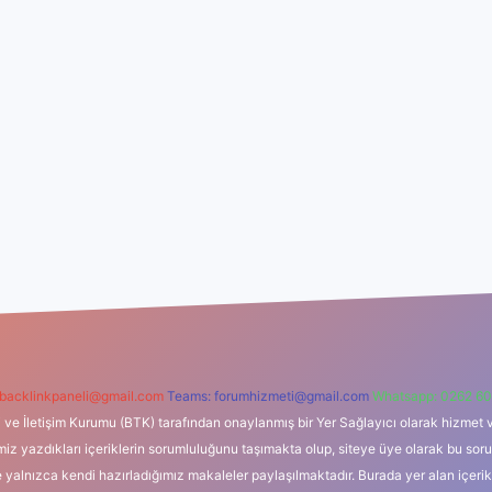
backlinkpaneli@gmail.com
Teams:
forumhizmeti@gmail.com
Whatsapp: 0262 60
i ve İletişim Kurumu (BTK) tarafından onaylanmış bir Yer Sağlayıcı olarak hizmet v
azdıkları içeriklerin sorumluluğunu taşımakta olup, siteye üye olarak bu sorumlul
e yalnızca kendi hazırladığımız makaleler paylaşılmaktadır. Burada yer alan içeri