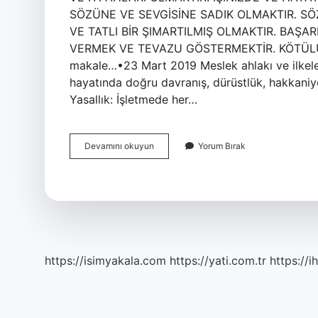
SÖZÜNE VE SEVGİSİNE SADIK OLMAKTIR. S
VE TATLI BİR ŞIMARTILMIŞ OLMAKTIR. BAŞ
VERMEK VE TEVAZU GÖSTERMEKTİR. KÖTÜLÜK
makale…•23 Mart 2019 Meslek ahlakı ve ilkeleri 
hayatında doğru davranış, dürüstlük, hakkaniyet
Yasallık: İşletmede her…
Meslek
Devamını okuyun
Yorum Bırak
Etiği
Ve
Ahilik
Ilkeleri
Nelerdir
https://isimyakala.com
https://yati.com.tr
https://i