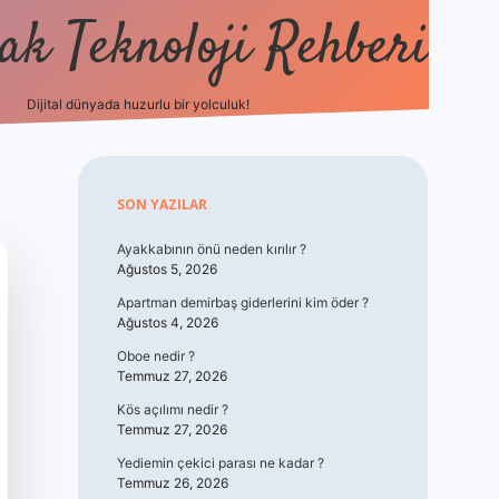
k Teknoloji Rehberi
Dijital dünyada huzurlu bir yolculuk!
vdcasino
Sidebar
SON YAZILAR
Ayakkabının önü neden kırılır ?
Ağustos 5, 2026
Apartman demirbaş giderlerini kim öder ?
Ağustos 4, 2026
Oboe nedir ?
Temmuz 27, 2026
Kös açılımı nedir ?
Temmuz 27, 2026
Yediemin çekici parası ne kadar ?
Temmuz 26, 2026