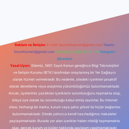
dcasino
Reklam ve İletişim:
E-mail:
backlinkpaneli@gmail.com
Teams:
forumhizmeti@gmail.com
Whatsapp: 0262 606 0 726
Telegram:
@karabul
Yasal Uyarı:
Sitemiz, 5651 Sayılı Kanun gereğince Bilgi Teknolojileri
ve İletişim Kurumu (BTK) tarafından onaylanmış bir Yer Sağlayıcı
olarak hizmet vermektedir. Bu nedenle, sitedeki içerikleri proaktif
olarak denetleme veya araştırma yükümlülüğümüz bulunmamaktadır.
Ancak, üyelerimiz yazdıkları içeriklerin sorumluluğunu taşımakta olup,
siteye üye olarak bu sorumluluğu kabul etmiş sayılırlar. Bu internet
sitesi, herhangi bir marka, kurum veya şahıs şirketi ile hiçbir bağlantısı
bulunmamaktadır. Sitede yalnızca kendi hazırladığımız makaleler
paylaşılmaktadır. Burada yer alan içerikler haber niteliği taşımamakta
olup, gerçek kurum ve kişiler hakkında paylaşım yapılmamaktadır.