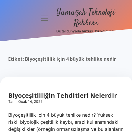
Yumuşak Teknoloji
menüyü
Rehberi
aç
Dijital dünyada huzurlu bir yolculuk!
Anasayfa
Gizlilik
Politikası
Etiket:
Biyoçeşitlilik için 4 büyük tehlike nedir
Yasal Uyarı
Hakkımızda
Biyoçeşitliliğin Tehditleri Nelerdir
Tarih: Ocak 14, 2025
Biyoçeşitlilik için 4 büyük tehlike nedir? Yüksek
riskli biyolojik çeşitlilik kaybı, arazi kullanımındaki
değişiklikler (örneğin ormansızlaşma ve bu alanların