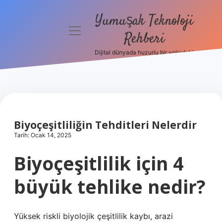
Yumuşak Teknoloji
menüyü
Rehberi
aç
Dijital dünyada huzurlu bir yolculuk!
Anasayfa
Gizlilik
Politikası
Yasal Uyarı
Biyoçeşitliliğin Tehditleri Nelerdir
Tarih: Ocak 14, 2025
Hakkımızda
Biyoçeşitlilik için 4
büyük tehlike nedir?
Yüksek riskli biyolojik çeşitlilik kaybı, arazi