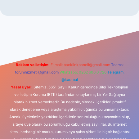
ino
Reklam ve İletişim:
E-mail:
backlinkpaneli@gmail.com
Teams:
forumhizmeti@gmail.com
Whatsapp: 0262 606 0 726
Telegram:
@karabul
Yasal Uyarı:
Sitemiz, 5651 Sayılı Kanun gereğince Bilgi Teknolojileri
ve İletişim Kurumu (BTK) tarafından onaylanmış bir Yer Sağlayıcı
olarak hizmet vermektedir. Bu nedenle, sitedeki içerikleri proaktif
olarak denetleme veya araştırma yükümlülüğümüz bulunmamaktadır.
Ancak, üyelerimiz yazdıkları içeriklerin sorumluluğunu taşımakta olup,
siteye üye olarak bu sorumluluğu kabul etmiş sayılırlar. Bu internet
sitesi, herhangi bir marka, kurum veya şahıs şirketi ile hiçbir bağlantısı