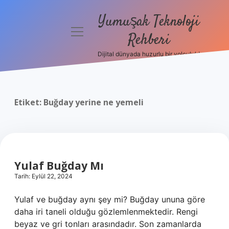
Yumuşak Teknoloji
menüyü
Rehberi
aç
Dijital dünyada huzurlu bir yolculuk!
Anasayfa
Gizlilik
Politikası
Etiket:
Buğday yerine ne yemeli
Yasal Uyarı
Hakkımızda
Yulaf Buğday Mı
Tarih: Eylül 22, 2024
Yulaf ve buğday aynı şey mi? Buğday ununa göre
daha iri taneli olduğu gözlemlenmektedir. Rengi
beyaz ve gri tonları arasındadır. Son zamanlarda