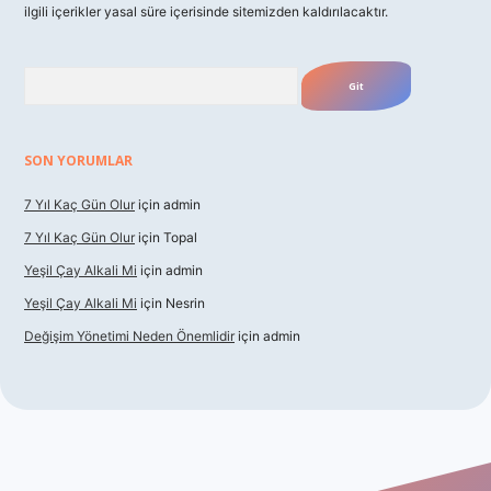
ilgili içerikler yasal süre içerisinde sitemizden kaldırılacaktır.
Arama
SON YORUMLAR
7 Yıl Kaç Gün Olur
için
admin
7 Yıl Kaç Gün Olur
için
Topal
Yeşil Çay Alkali Mi
için
admin
Yeşil Çay Alkali Mi
için
Nesrin
Değişim Yönetimi Neden Önemlidir
için
admin
ino