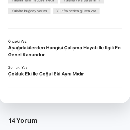
Yulafın ham maddesi nedir
Yulafla ve arpa aynı mı
Yulafta buğday var mı
Yulafta neden gluten var
Önceki Yazı
Aşağıdakilerden Hangisi Çalışma Hayatı Ile Ilgili En
Genel Kanundur
Sonraki Yazı
Çokluk Eki Ile Çoğul Eki Aynı Mıdır
14 Yorum