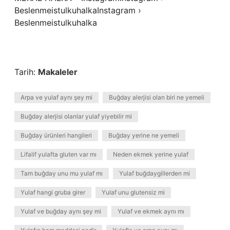
BeslenmeistulkuhalkaInstagram ›
Beslenmeistulkuhalka
Tarih:
Makaleler
Arpa ve yulaf aynı şey mi
Buğday alerjisi olan biri ne yemeli
Buğday alerjisi olanlar yulaf yiyebilir mi
Buğday ürünleri hangileri
Buğday yerine ne yemeli
Lifalif yulafta gluten var mı
Neden ekmek yerine yulaf
Tam buğday unu mu yulaf mı
Yulaf buğdaygillerden mi
Yulaf hangi gruba girer
Yulaf unu glutensiz mi
Yulaf ve buğday aynı şey mi
Yulaf ve ekmek aynı mı