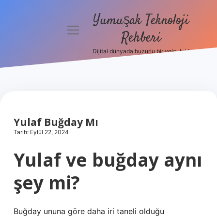
Yumuşak Teknoloji
menüyü
Rehberi
aç
Dijital dünyada huzurlu bir yolculuk!
Anasayfa
Gizlilik
Politikası
Yasal Uyarı
Yulaf Buğday Mı
Tarih: Eylül 22, 2024
Hakkımızda
Yulaf ve buğday aynı
şey mi?
Buğday ununa göre daha iri taneli olduğu