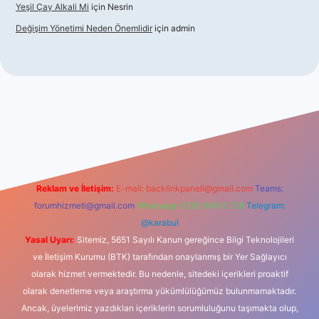
Yeşil Çay Alkali Mi
için
Nesrin
Değişim Yönetimi Neden Önemlidir
için
admin
ino
Reklam ve İletişim:
E-mail:
backlinkpaneli@gmail.com
Teams:
forumhizmeti@gmail.com
Whatsapp: 0262 606 0 726
Telegram:
@karabul
Yasal Uyarı:
Sitemiz, 5651 Sayılı Kanun gereğince Bilgi Teknolojileri
ve İletişim Kurumu (BTK) tarafından onaylanmış bir Yer Sağlayıcı
olarak hizmet vermektedir. Bu nedenle, sitedeki içerikleri proaktif
olarak denetleme veya araştırma yükümlülüğümüz bulunmamaktadır.
Ancak, üyelerimiz yazdıkları içeriklerin sorumluluğunu taşımakta olup,