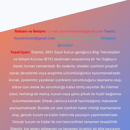
dcasino
Reklam ve İletişim:
E-mail:
backlinkpaneli@gmail.com
Teams:
forumhizmeti@gmail.com
Whatsapp: 0262 606 0 726
Telegram:
@karabul
Yasal Uyarı:
Sitemiz, 5651 Sayılı Kanun gereğince Bilgi Teknolojileri
ve İletişim Kurumu (BTK) tarafından onaylanmış bir Yer Sağlayıcı
olarak hizmet vermektedir. Bu nedenle, sitedeki içerikleri proaktif
olarak denetleme veya araştırma yükümlülüğümüz bulunmamaktadır.
Ancak, üyelerimiz yazdıkları içeriklerin sorumluluğunu taşımakta olup,
siteye üye olarak bu sorumluluğu kabul etmiş sayılırlar. Bu internet
sitesi, herhangi bir marka, kurum veya şahıs şirketi ile hiçbir bağlantısı
bulunmamaktadır. Sitede yalnızca kendi hazırladığımız makaleler
paylaşılmaktadır. Burada yer alan içerikler haber niteliği taşımamakta
olup, gerçek kurum ve kişiler hakkında paylaşım yapılmamaktadır.
Gerçek kurum ve kişiler ile isim benzerlikleri tamamen tesadüfidir.
Sitemiz, kar amacı gütmeyen ve tamamen ücretsiz bir bilgi paylaşım