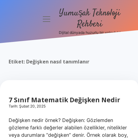
Yumuşak Teknoloji
menüyü
Rehberi
aç
Dijital dünyada huzurlu bir yolculuk!
Anasayfa
Gizlilik
Politikası
Etiket:
Değişken nasıl tanımlanır
Yasal Uyarı
Hakkımızda
7 Sınıf Matematik Değişken Nedir
Tarih: Şubat 20, 2025
Değişken nedir örnek? Değişken: Gözlemden
gözleme farklı değerler alabilen özellikler, nitelikler
veya durumlara “değişken” denir. Örnek olarak boy,