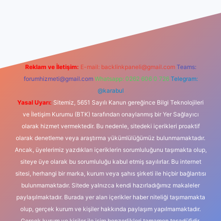
sino
Reklam ve İletişim:
E-mail:
backlinkpaneli@gmail.com
Teams:
forumhizmeti@gmail.com
Whatsapp: 0262 606 0 726
Telegram:
@karabul
Yasal Uyarı:
Sitemiz, 5651 Sayılı Kanun gereğince Bilgi Teknolojileri
ve İletişim Kurumu (BTK) tarafından onaylanmış bir Yer Sağlayıcı
olarak hizmet vermektedir. Bu nedenle, sitedeki içerikleri proaktif
olarak denetleme veya araştırma yükümlülüğümüz bulunmamaktadır.
Ancak, üyelerimiz yazdıkları içeriklerin sorumluluğunu taşımakta olup,
siteye üye olarak bu sorumluluğu kabul etmiş sayılırlar. Bu internet
sitesi, herhangi bir marka, kurum veya şahıs şirketi ile hiçbir bağlantısı
bulunmamaktadır. Sitede yalnızca kendi hazırladığımız makaleler
paylaşılmaktadır. Burada yer alan içerikler haber niteliği taşımamakta
olup, gerçek kurum ve kişiler hakkında paylaşım yapılmamaktadır.
Gerçek kurum ve kişiler ile isim benzerlikleri tamamen tesadüfidir.