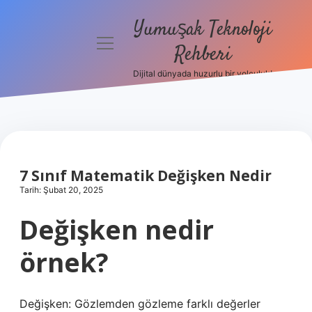
Yumuşak Teknoloji
menüyü
Rehberi
aç
Dijital dünyada huzurlu bir yolculuk!
Anasayfa
Gizlilik
Politikası
Yasal Uyarı
7 Sınıf Matematik Değişken Nedir
Tarih: Şubat 20, 2025
Hakkımızda
Değişken nedir
örnek?
Değişken: Gözlemden gözleme farklı değerler