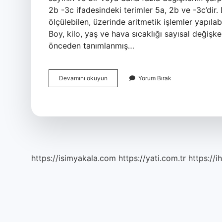
2b -3c ifadesindeki terimler 5a, 2b ve -3c’dir.
ölçülebilen, üzerinde aritmetik işlemler yapılabi
Boy, kilo, yaş ve hava sıcaklığı sayısal değişk
önceden tanımlanmış…
7
Devamını okuyun
Yorum Bırak
Sınıf
Matematik
Değişken
Nedir
https://isimyakala.com
https://yati.com.tr
https://i