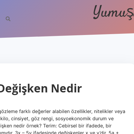
Yumuşa
 Değişken Nedir
eme farklı değerler alabilen özellikler, nitelikler veya
 kilo, cinsiyet, göz rengi, sosyoekonomik durum ve
eğişken nedir örnek? Terim: Cebirsel bir ifadede, bir
mıdır. 3x – 5y ifadesinde değişkenler x ve y’dir. 5a +