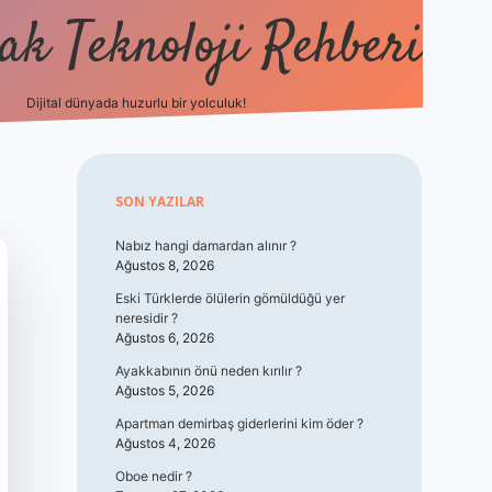
k Teknoloji Rehberi
Dijital dünyada huzurlu bir yolculuk!
vdcasino
Sidebar
SON YAZILAR
Nabız hangi damardan alınır ?
Ağustos 8, 2026
Eski Türklerde ölülerin gömüldüğü yer
neresidir ?
Ağustos 6, 2026
Ayakkabının önü neden kırılır ?
Ağustos 5, 2026
Apartman demirbaş giderlerini kim öder ?
Ağustos 4, 2026
Oboe nedir ?