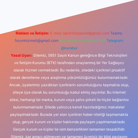
dcasino
Reklam ve İletişim:
E-mail:
backlinkpaneli@gmail.com
Teams:
forumhizmeti@gmail.com
Whatsapp: 0262 606 0 726
Telegram:
@karabul
Yasal Uyarı:
Sitemiz, 5651 Sayılı Kanun gereğince Bilgi Teknolojileri
ve İletişim Kurumu (BTK) tarafından onaylanmış bir Yer Sağlayıcı
olarak hizmet vermektedir. Bu nedenle, sitedeki içerikleri proaktif
olarak denetleme veya araştırma yükümlülüğümüz bulunmamaktadır.
Ancak, üyelerimiz yazdıkları içeriklerin sorumluluğunu taşımakta olup,
siteye üye olarak bu sorumluluğu kabul etmiş sayılırlar. Bu internet
sitesi, herhangi bir marka, kurum veya şahıs şirketi ile hiçbir bağlantısı
bulunmamaktadır. Sitede yalnızca kendi hazırladığımız makaleler
paylaşılmaktadır. Burada yer alan içerikler haber niteliği taşımamakta
olup, gerçek kurum ve kişiler hakkında paylaşım yapılmamaktadır.
Gerçek kurum ve kişiler ile isim benzerlikleri tamamen tesadüfidir.
Sitemiz, kar amacı gütmeyen ve tamamen ücretsiz bir bilgi paylaşım