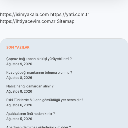
https://isimyakala.com
https://yati.com.tr
https://ihtiyacevim.com.tr
Sitemap
Sidebar
SON YAZILAR
Çapraz bağ kopan bir kişi yürüyebilir mi ?
Ağustos 9, 2026
Kuzu göbeği mantarının tohumu olur mu ?
Ağustos 8, 2026
Nabız hangi damardan alınır ?
Ağustos 8, 2026
Eski Türklerde ölülerin gömüldüğü yer neresidir ?
Ağustos 6, 2026
Ayakkabının önü neden kırılır ?
Ağustos 5, 2026
Apartman demirbaş giderlerini kim öder ?