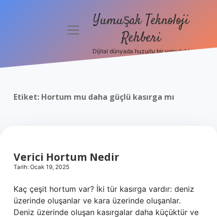
Yumuşak Teknoloji
menüyü
Rehberi
aç
Dijital dünyada huzurlu bir yolculuk!
Anasayfa
Gizlilik
Politikası
Etiket:
Hortum mu daha güçlü kasırga mı
Yasal Uyarı
Hakkımızda
Verici Hortum Nedir
Tarih: Ocak 19, 2025
Kaç çeşit hortum var? İki tür kasırga vardır: deniz
üzerinde oluşanlar ve kara üzerinde oluşanlar.
Deniz üzerinde oluşan kasırgalar daha küçüktür ve