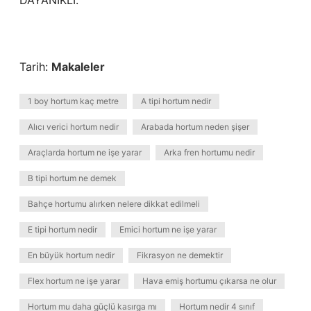
DAYANIKLI.
Tarih:
Makaleler
1 boy hortum kaç metre
A tipi hortum nedir
Alıcı verici hortum nedir
Arabada hortum neden şişer
Araçlarda hortum ne işe yarar
Arka fren hortumu nedir
B tipi hortum ne demek
Bahçe hortumu alırken nelere dikkat edilmeli
E tipi hortum nedir
Emici hortum ne işe yarar
En büyük hortum nedir
Fikrasyon ne demektir
Flex hortum ne işe yarar
Hava emiş hortumu çıkarsa ne olur
Hortum mu daha güçlü kasırga mı
Hortum nedir 4 sınıf