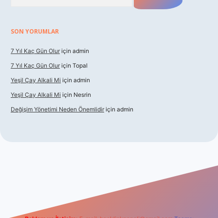
SON YORUMLAR
7 Yıl Kaç Gün Olur
için
admin
7 Yıl Kaç Gün Olur
için
Topal
Yeşil Çay Alkali Mi
için
admin
Yeşil Çay Alkali Mi
için
Nesrin
Değişim Yönetimi Neden Önemlidir
için
admin
asino