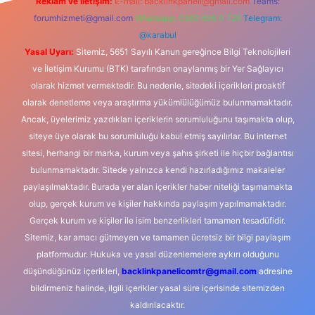
Reklam ve İletişim:
E-mail:
backlinkpaneli@gmail.com
Teams:
forumhizmeti@gmail.com
Whatsapp: 0262 606 0 726
Telegram:
@karabul
Yasal Uyarı:
Sitemiz, 5651 Sayılı Kanun gereğince Bilgi Teknolojileri
ve İletişim Kurumu (BTK) tarafından onaylanmış bir Yer Sağlayıcı
olarak hizmet vermektedir. Bu nedenle, sitedeki içerikleri proaktif
olarak denetleme veya araştırma yükümlülüğümüz bulunmamaktadır.
Ancak, üyelerimiz yazdıkları içeriklerin sorumluluğunu taşımakta olup,
siteye üye olarak bu sorumluluğu kabul etmiş sayılırlar. Bu internet
sitesi, herhangi bir marka, kurum veya şahıs şirketi ile hiçbir bağlantısı
bulunmamaktadır. Sitede yalnızca kendi hazırladığımız makaleler
paylaşılmaktadır. Burada yer alan içerikler haber niteliği taşımamakta
olup, gerçek kurum ve kişiler hakkında paylaşım yapılmamaktadır.
Gerçek kurum ve kişiler ile isim benzerlikleri tamamen tesadüfidir.
Sitemiz, kar amacı gütmeyen ve tamamen ücretsiz bir bilgi paylaşım
platformudur. Hukuka ve yasal düzenlemelere aykırı olduğunu
düşündüğünüz içerikleri,
backlinkpanelicomtr@gmail.com
adresine
bildirmeniz halinde, ilgili içerikler yasal süre içerisinde sitemizden
kaldırılacaktır.