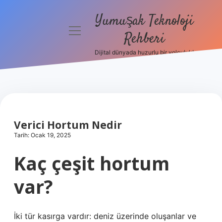
Yumuşak Teknoloji
menüyü
Rehberi
aç
Dijital dünyada huzurlu bir yolculuk!
Anasayfa
Gizlilik
Politikası
Yasal Uyarı
Verici Hortum Nedir
Tarih: Ocak 19, 2025
Hakkımızda
Kaç çeşit hortum
var?
İki tür kasırga vardır: deniz üzerinde oluşanlar ve