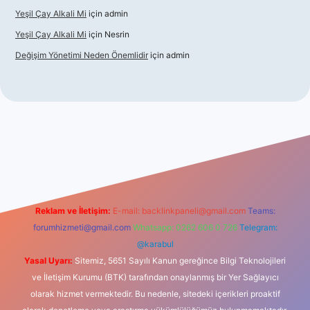
Yeşil Çay Alkali Mi
için
admin
Yeşil Çay Alkali Mi
için
Nesrin
Değişim Yönetimi Neden Önemlidir
için
admin
sino
Reklam ve İletişim:
E-mail:
backlinkpaneli@gmail.com
Teams:
forumhizmeti@gmail.com
Whatsapp: 0262 606 0 726
Telegram:
@karabul
Yasal Uyarı:
Sitemiz, 5651 Sayılı Kanun gereğince Bilgi Teknolojileri
ve İletişim Kurumu (BTK) tarafından onaylanmış bir Yer Sağlayıcı
olarak hizmet vermektedir. Bu nedenle, sitedeki içerikleri proaktif