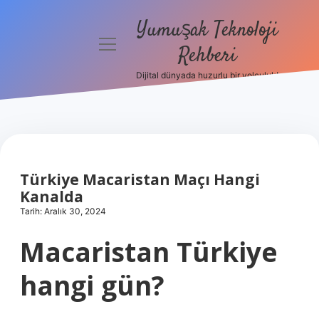
Yumuşak Teknoloji
menüyü
Rehberi
aç
Dijital dünyada huzurlu bir yolculuk!
Anasayfa
Gizlilik
Politikası
Yasal Uyarı
Türkiye Macaristan Maçı Hangi
Kanalda
Hakkımızda
Tarih: Aralık 30, 2024
Macaristan Türkiye
hangi gün?