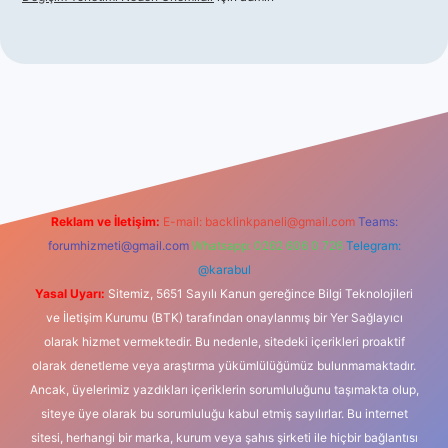
ino
Reklam ve İletişim:
E-mail:
backlinkpaneli@gmail.com
Teams:
forumhizmeti@gmail.com
Whatsapp: 0262 606 0 726
Telegram:
@karabul
Yasal Uyarı:
Sitemiz, 5651 Sayılı Kanun gereğince Bilgi Teknolojileri
ve İletişim Kurumu (BTK) tarafından onaylanmış bir Yer Sağlayıcı
olarak hizmet vermektedir. Bu nedenle, sitedeki içerikleri proaktif
olarak denetleme veya araştırma yükümlülüğümüz bulunmamaktadır.
Ancak, üyelerimiz yazdıkları içeriklerin sorumluluğunu taşımakta olup,
siteye üye olarak bu sorumluluğu kabul etmiş sayılırlar. Bu internet
sitesi, herhangi bir marka, kurum veya şahıs şirketi ile hiçbir bağlantısı