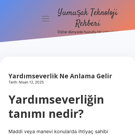
Yumuşak Teknoloji
menüyü
Rehberi
aç
Dijital dünyada huzurlu bir yolculuk!
Anasayfa
Gizlilik
Politikası
Yasal Uyarı
Yardımseverlik Ne Anlama Gelir
Tarih: Nisan 12, 2025
Hakkımızda
Yardımseverliğin
tanımı nedir?
Maddi veya manevi konularda ihtiyaç sahibi