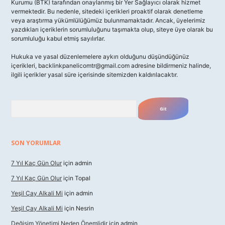
Kurumu (BTK) tarafından onaylanmış bir Yer Sağlayıcı olarak hizmet
vermektedir. Bu nedenle, sitedeki içerikleri proaktif olarak denetleme
veya araştırma yükümlülüğümüz bulunmamaktadır. Ancak, üyelerimiz
yazdıkları içeriklerin sorumluluğunu taşımakta olup, siteye üye olarak bu
sorumluluğu kabul etmiş sayılırlar.
Hukuka ve yasal düzenlemelere aykırı olduğunu düşündüğünüz
içerikleri,
backlinkpanelicomtr@gmail.com
adresine bildirmeniz halinde,
ilgili içerikler yasal süre içerisinde sitemizden kaldırılacaktır.
Arama
SON YORUMLAR
7 Yıl Kaç Gün Olur
için
admin
7 Yıl Kaç Gün Olur
için
Topal
Yeşil Çay Alkali Mi
için
admin
Yeşil Çay Alkali Mi
için
Nesrin
Değişim Yönetimi Neden Önemlidir
için
admin