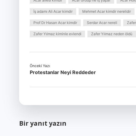
Acar ailesi kimdir
Acar Group ne iş yapar
Acar Hold
İş adamı Ali Acar kimdir
Mehmet Acar kimdir nerelidir
Prof Dr Hasan Acar kimdir
Serdar Acar nereli
Zafer
Zafer Yılmaz kiminle evlendi
Zafer Yılmaz neden öldü
Önceki Yazı
Protestanlar Neyi Reddeder
Bir yanıt yazın