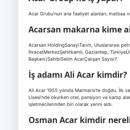
Acar Grubu’nun ana faaliyet alanları; matbaa ve 
Acarsan makarna kime ai
Acarsan HoldingSanayiTarım, Uluslararası petrol 
İhracatMerkezŞehitkamil, Gaziantep, TürkiyeÜn
Başkanı)SahibiSelim AcarÇalışan Sayısı7.
İş adamı Ali Acar kimdir?
Ali Acar 1955 yılında Marmaris’te doğdu. İlk 
Lisesi’nde okurken otel, pansiyon ve kamp alanı
işletmecilerinden biri olarak yerini aldı.
Osman Acar kimdir nereli