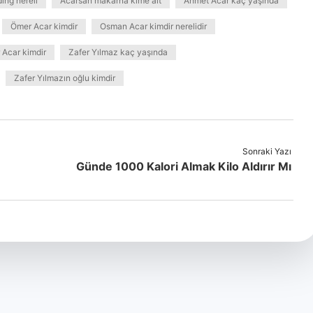
ing nereli
Acarsan makarna kime ait
Ahmet Acar kaç yaşında
Ömer Acar kimdir
Osman Acar kimdir nerelidir
 Acar kimdir
Zafer Yılmaz kaç yaşında
Zafer Yılmazın oğlu kimdir
Sonraki Yazı
Günde 1000 Kalori Almak Kilo Aldırır Mı