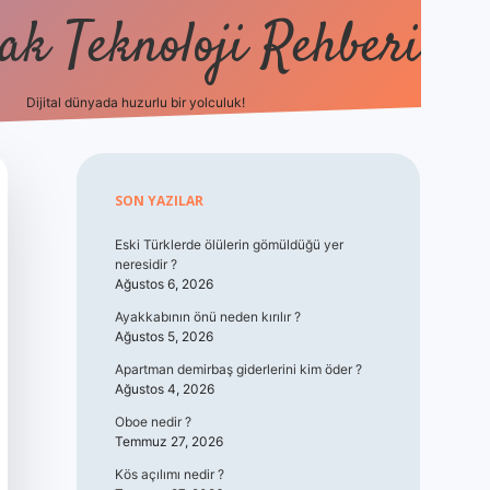
k Teknoloji Rehberi
Dijital dünyada huzurlu bir yolculuk!
vdcasino
Sidebar
SON YAZILAR
Eski Türklerde ölülerin gömüldüğü yer
neresidir ?
Ağustos 6, 2026
Ayakkabının önü neden kırılır ?
Ağustos 5, 2026
Apartman demirbaş giderlerini kim öder ?
Ağustos 4, 2026
Oboe nedir ?
Temmuz 27, 2026
Kös açılımı nedir ?