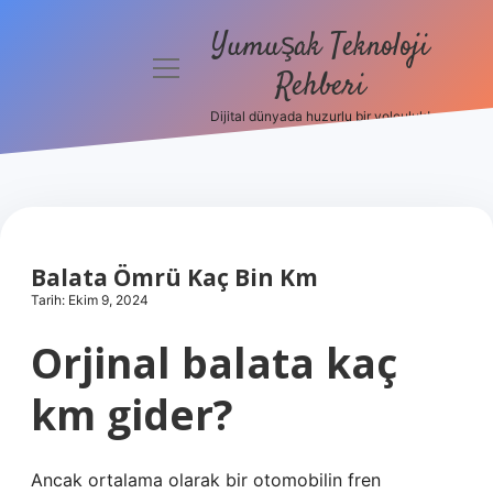
Yumuşak Teknoloji
menüyü
Rehberi
aç
Dijital dünyada huzurlu bir yolculuk!
Anasayfa
Gizlilik
Politikası
Yasal Uyarı
Balata Ömrü Kaç Bin Km
Tarih: Ekim 9, 2024
Hakkımızda
Orjinal balata kaç
km gider?
Ancak ortalama olarak bir otomobilin fren