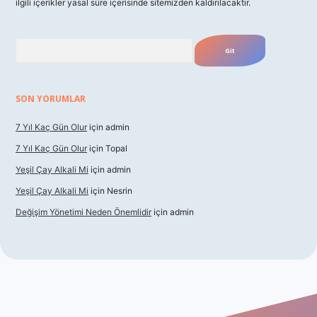
ilgili içerikler yasal süre içerisinde sitemizden kaldırılacaktır.
Arama
SON YORUMLAR
7 Yıl Kaç Gün Olur
için
admin
7 Yıl Kaç Gün Olur
için
Topal
Yeşil Çay Alkali Mi
için
admin
Yeşil Çay Alkali Mi
için
Nesrin
Değişim Yönetimi Neden Önemlidir
için
admin
sino