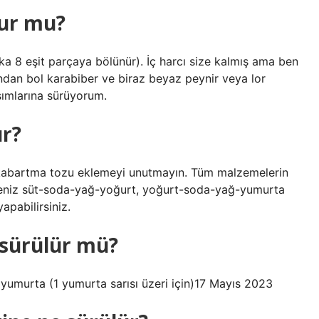
lur mu?
a 8 eşit parçaya bölünür). İç harcı size kalmış ama ben
dan bol karabiber ve biraz beyaz peynir veya lor
ısımlarına sürüyorum.
ur?
 kabartma tozu eklemeyi unutmayın. Tüm malzemelerin
rseniz süt-soda-yağ-yoğurt, yoğurt-soda-yağ-yumurta
apabilirsiniz.
sürülür mü?
t yumurta (1 yumurta sarısı üzeri için)17 Mayıs 2023