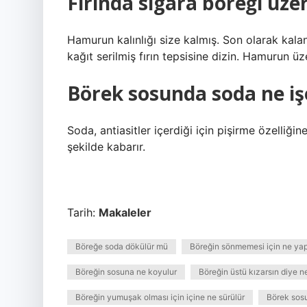
Fırında sigara böreği üze
Hamurun kalınlığı size kalmış. Son olarak kalan 
kağıt serilmiş fırın tepsisine dizin. Hamurun 
Börek sosunda soda ne iş
Soda, antiasitler içerdiği için pişirme özelliği
şekilde kabarır.
Tarih:
Makaleler
Böreğe soda dökülür mü
Böreğin sönmemesi için ne ya
Böreğin sosuna ne koyulur
Böreğin üstü kızarsın diye ne
Böreğin yumuşak olması için içine ne sürülür
Börek sos