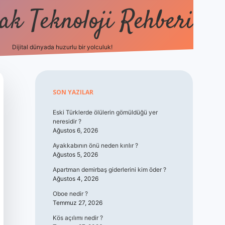
k Teknoloji Rehberi
Dijital dünyada huzurlu bir yolculuk!
vdcasino
Sidebar
SON YAZILAR
Eski Türklerde ölülerin gömüldüğü yer
neresidir ?
Ağustos 6, 2026
Ayakkabının önü neden kırılır ?
Ağustos 5, 2026
Apartman demirbaş giderlerini kim öder ?
Ağustos 4, 2026
Oboe nedir ?
Temmuz 27, 2026
Kös açılımı nedir ?