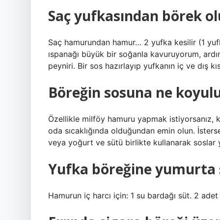
Saç yufkasından börek o
Saç hamurundan hamur… 2 yufka kesilir (1 yufk
ıspanağı büyük bir soğanla kavuruyorum, ardın
peyniri. Bir sos hazırlayıp yufkanın iç ve dış k
Böreğin sosuna ne koyul
Özellikle milföy hamuru yapmak istiyorsanız,
oda sıcaklığında olduğundan emin olun. İste
veya yoğurt ve sütü birlikte kullanarak soslar y
Yufka böreğine yumurta 
Hamurun iç harcı için: 1 su bardağı süt. 2 ade