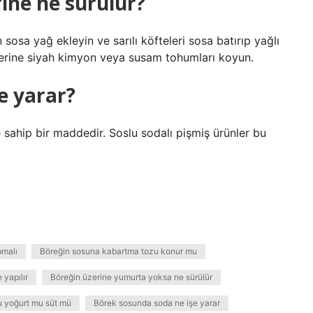
rine ne sürülür?
sosa yağ ekleyin ve sarılı köfteleri sosa batırıp yağlı
üzerine siyah kimyon veya susam tohumları koyun.
e yarar?
ne sahip bir maddedir. Soslu sodalı pişmiş ürünler bu
pmalı
Böreğin sosuna kabartma tozu konur mu
 yapılır
Böreğin üzerine yumurta yoksa ne sürülür
u yoğurt mu süt mü
Börek sosunda soda ne işe yarar