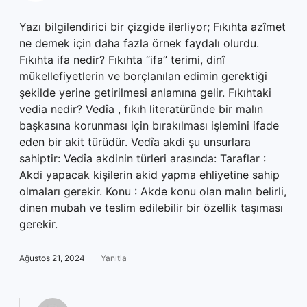
Yazı bilgilendirici bir çizgide ilerliyor; Fıkıhta azîmet
ne demek için daha fazla örnek faydalı olurdu.
Fıkıhta ifa nedir? Fıkıhta “ifa” terimi, dinî
mükellefiyetlerin ve borçlanılan edimin gerektiği
şekilde yerine getirilmesi anlamına gelir. Fıkıhtaki
vedia nedir? Vedîa , fıkıh literatüründe bir malın
başkasına korunması için bırakılması işlemini ifade
eden bir akit türüdür. Vedîa akdi şu unsurlara
sahiptir: Vedîa akdinin türleri arasında: Taraflar :
Akdi yapacak kişilerin akid yapma ehliyetine sahip
olmaları gerekir. Konu : Akde konu olan malın belirli,
dinen mubah ve teslim edilebilir bir özellik taşıması
gerekir.
Ağustos 21, 2024
Yanıtla