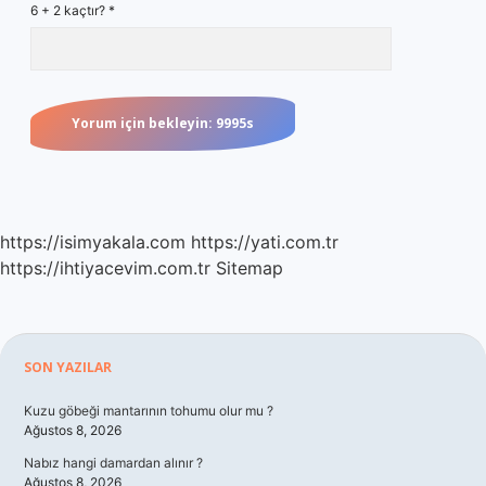
6 + 2 kaçtır?
*
https://isimyakala.com
https://yati.com.tr
https://ihtiyacevim.com.tr
Sitemap
Sidebar
SON YAZILAR
Kuzu göbeği mantarının tohumu olur mu ?
Ağustos 8, 2026
Nabız hangi damardan alınır ?
Ağustos 8, 2026