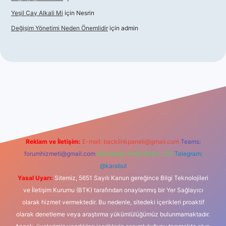
Yeşil Çay Alkali Mi
için
Nesrin
Değişim Yönetimi Neden Önemlidir
için
admin
o
Reklam ve İletişim:
E-mail:
backlinkpaneli@gmail.com
Teams:
forumhizmeti@gmail.com
Whatsapp: 0262 606 0 726
Telegram:
@karabul
Yasal Uyarı:
Sitemiz, 5651 Sayılı Kanun gereğince Bilgi Teknolojileri
ve İletişim Kurumu (BTK) tarafından onaylanmış bir Yer Sağlayıcı
olarak hizmet vermektedir. Bu nedenle, sitedeki içerikleri proaktif
olarak denetleme veya araştırma yükümlülüğümüz bulunmamaktadır.