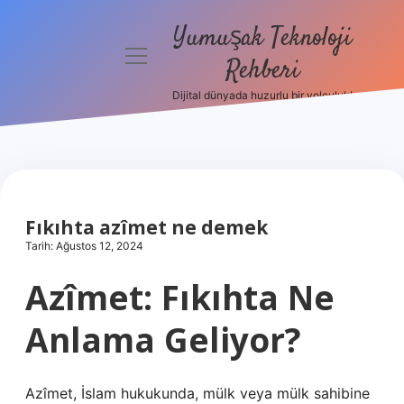
Yumuşak Teknoloji
menüyü
Rehberi
aç
Dijital dünyada huzurlu bir yolculuk!
Anasayfa
Gizlilik
Politikası
Yasal Uyarı
Fıkıhta azîmet ne demek
Tarih: Ağustos 12, 2024
Hakkımızda
Azîmet: Fıkıhta Ne
Anlama Geliyor?
Azîmet, İslam hukukunda, mülk veya mülk sahibine