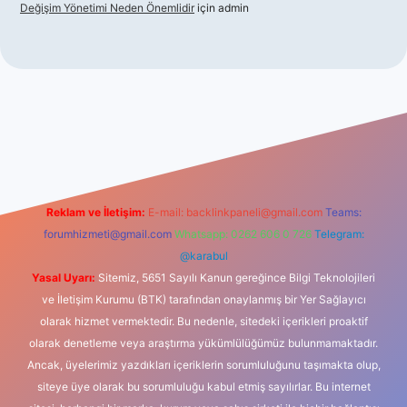
Değişim Yönetimi Neden Önemlidir
için
admin
no
Reklam ve İletişim:
E-mail:
backlinkpaneli@gmail.com
Teams:
forumhizmeti@gmail.com
Whatsapp: 0262 606 0 726
Telegram:
@karabul
Yasal Uyarı:
Sitemiz, 5651 Sayılı Kanun gereğince Bilgi Teknolojileri
ve İletişim Kurumu (BTK) tarafından onaylanmış bir Yer Sağlayıcı
olarak hizmet vermektedir. Bu nedenle, sitedeki içerikleri proaktif
olarak denetleme veya araştırma yükümlülüğümüz bulunmamaktadır.
Ancak, üyelerimiz yazdıkları içeriklerin sorumluluğunu taşımakta olup,
siteye üye olarak bu sorumluluğu kabul etmiş sayılırlar. Bu internet