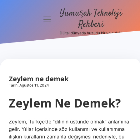
Yumuşak Teknoloji
menüyü
Rehberi
aç
Dijital dünyada huzurlu bir yolculuk!
Anasayfa
Gizlilik
Politikası
Yasal Uyarı
Zeylem ne demek
Tarih: Ağustos 11, 2024
Hakkımızda
Zeylem Ne Demek?
Zeylem, Türkçe’de “dilinin üstünde olmak” anlamına
gelir. Yıllar içerisinde söz kullanımı ve kullanımına
ilişkin kuralların zamanla değişmesi nedeniyle, bu