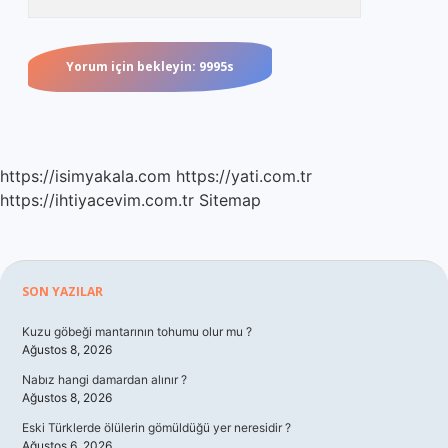
https://isimyakala.com
https://yati.com.tr
https://ihtiyacevim.com.tr
Sitemap
Sidebar
SON YAZILAR
Kuzu göbeği mantarının tohumu olur mu ?
Ağustos 8, 2026
Nabız hangi damardan alınır ?
Ağustos 8, 2026
Eski Türklerde ölülerin gömüldüğü yer neresidir ?
Ağustos 6, 2026