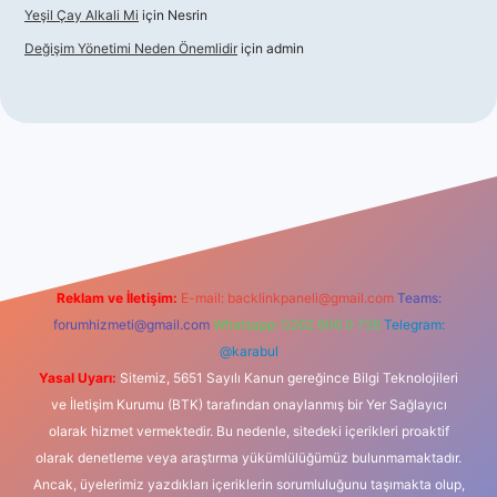
Yeşil Çay Alkali Mi
için
Nesrin
Değişim Yönetimi Neden Önemlidir
için
admin
asino
Reklam ve İletişim:
E-mail:
backlinkpaneli@gmail.com
Teams:
forumhizmeti@gmail.com
Whatsapp: 0262 606 0 726
Telegram:
@karabul
Yasal Uyarı:
Sitemiz, 5651 Sayılı Kanun gereğince Bilgi Teknolojileri
ve İletişim Kurumu (BTK) tarafından onaylanmış bir Yer Sağlayıcı
olarak hizmet vermektedir. Bu nedenle, sitedeki içerikleri proaktif
olarak denetleme veya araştırma yükümlülüğümüz bulunmamaktadır.
Ancak, üyelerimiz yazdıkları içeriklerin sorumluluğunu taşımakta olup,