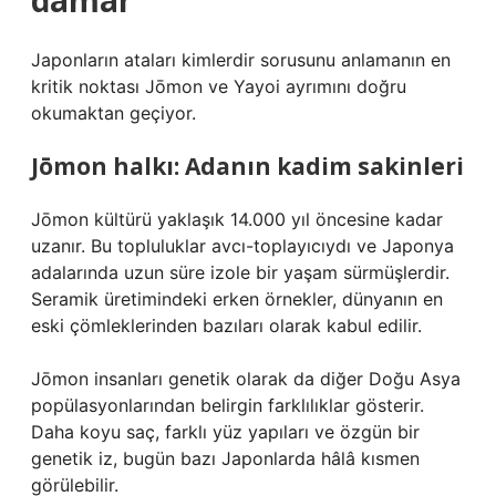
damar
Japonların ataları kimlerdir sorusunu anlamanın en
kritik noktası Jōmon ve Yayoi ayrımını doğru
okumaktan geçiyor.
Jōmon halkı: Adanın kadim sakinleri
Jōmon kültürü yaklaşık 14.000 yıl öncesine kadar
uzanır. Bu topluluklar avcı-toplayıcıydı ve Japonya
adalarında uzun süre izole bir yaşam sürmüşlerdir.
Seramik üretimindeki erken örnekler, dünyanın en
eski çömleklerinden bazıları olarak kabul edilir.
Jōmon insanları genetik olarak da diğer Doğu Asya
popülasyonlarından belirgin farklılıklar gösterir.
Daha koyu saç, farklı yüz yapıları ve özgün bir
genetik iz, bugün bazı Japonlarda hâlâ kısmen
görülebilir.