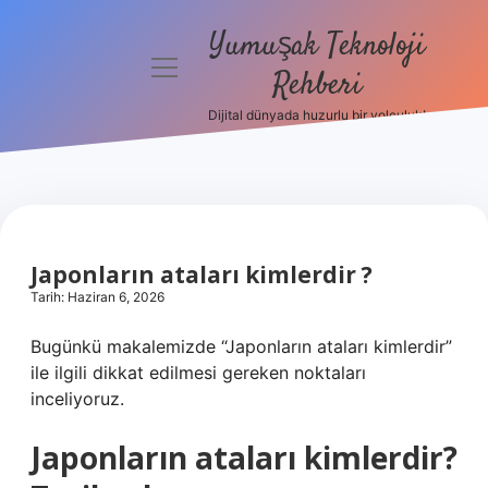
Yumuşak Teknoloji
menüyü
Rehberi
aç
Dijital dünyada huzurlu bir yolculuk!
Anasayfa
Gizlilik
Politikası
Yasal Uyarı
Japonların ataları kimlerdir ?
Tarih: Haziran 6, 2026
Hakkımızda
Bugünkü makalemizde “Japonların ataları kimlerdir”
ile ilgili dikkat edilmesi gereken noktaları
inceliyoruz.
Japonların ataları kimlerdir?