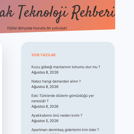
k Teknoloji Rehberi
Dijital dünyada huzurlu bir yolculuk!
vdcasino
Sidebar
SON YAZILAR
Kuzu göbeği mantarının tohumu olur mu ?
Ağustos 8, 2026
Nabız hangi damardan alınır ?
Ağustos 8, 2026
Eski Türklerde ölülerin gömüldüğü yer
neresidir ?
Ağustos 6, 2026
Ayakkabının önü neden kırılır ?
Ağustos 5, 2026
Apartman demirbaş giderlerini kim öder ?