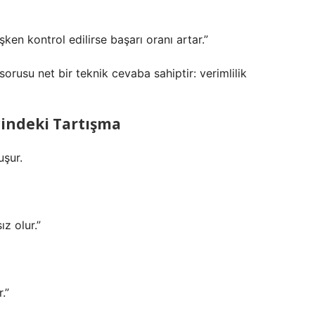
ken kontrol edilirse başarı oranı artar.”
 sorusu net bir teknik cevaba sahiptir: verimlilik
İçindeki Tartışma
uşur.
z olur.”
.”