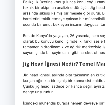
Balıkçılık üzerine konuşulunca konu çoğu zam
teknik bir ekipman analizine dönüşür. Jig head 
arasında sıkışıp kalmış bir mesele gibi durur.
hareketini taklit etmeye çalışan bir mühendisl
ucunda bir umut bekleyen insanın duygusal ta
Ben de Konya’da yaşayan, 26 yaşında, hem say
olarak bu konuyu kendi içimde iki farklı sesle
tamamen hidrodinamik ve ağırlık merkeziyle ilgi
suyun içinde bir şeyin canlı gibi hareket etmesi
Jig Head İğnesi Nedir? Temel M
Jig head iğnesi, aslında olta takımının en kriti
kurşun ağırlıkla birleşmiş bir kanca sistemidir
Çünkü jig head, sadece bir kanca değil, aynı z
denge unsurudur.
İçimdeki mühendis burada hemen devreye giri