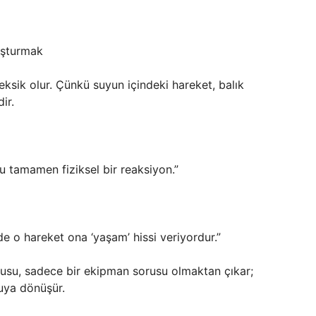
luşturmak
ksik olur. Çünkü suyun içindeki hareket, balık
ir.
Bu tamamen fiziksel bir reaksiyon.”
de o hareket ona ‘yaşam’ hissi veriyordur.”
sorusu, sadece bir ekipman sorusu olmaktan çıkar;
onuya dönüşür.