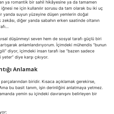
an ya romantik bir sahil hikâyesine ya da tamamen
iğnesi ne için kullanılır sorusu da tam olarak bu iki uç
 Bir yanda suyun yüzeyine düşen yemlerin doğal
ik zekâsı, diğer yanda sabahın erken saatinde oltanın
rafı…
ısal düşünmeyi seven hem de sosyal tarafı güçlü biri
 tartışarak anlamlandırıyorum. İçimdeki mühendis “bunun
li” diyor, içimdeki insan tarafı ise “bazen sadece
 yeter” diye karşı çıkıyor.
antığı Anlamak
k parçalarından biridir. Kısaca açıklamak gerekirse,
. Ama bu basit tanım, işin derinliğini anlatmaya yetmez.
amanda yemin su içindeki davranışını belirleyen bir
yor: