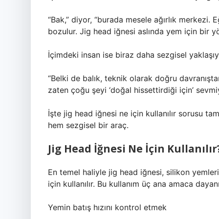
“Bak,” diyor, “burada mesele ağırlık merkezi. 
bozulur. Jig head iğnesi aslında yem için bir yö
İçimdeki insan ise biraz daha sezgisel yaklaşıy
“Belki de balık, teknik olarak doğru davranışt
zaten çoğu şeyi ‘doğal hissettirdiği için’ sev
İşte jig head iğnesi ne için kullanılır sorusu t
hem sezgisel bir araç.
Jig Head İğnesi Ne İçin Kullanıl
En temel haliyle jig head iğnesi, silikon yeml
için kullanılır. Bu kullanım üç ana amaca dayanı
Yemin batış hızını kontrol etmek