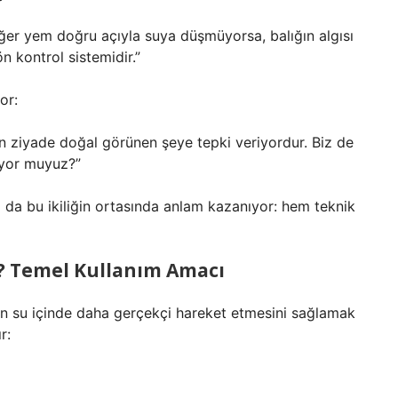
Eğer yem doğru açıyla suya düşmüyorsa, balığın algısı
n kontrol sistemidir.”
or:
an ziyade doğal görünen şeye tepki veriyordur. Biz de
miyor muyuz?”
am da bu ikiliğin ortasında anlam kazanıyor: hem teknik
ır? Temel Kullanım Amacı
erin su içinde daha gerçekçi hareket etmesini sağlamak
r: