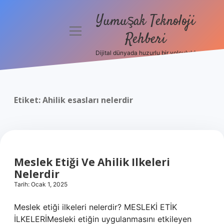
Yumuşak Teknoloji
menüyü
Rehberi
aç
Dijital dünyada huzurlu bir yolculuk!
Anasayfa
Gizlilik
Politikası
Etiket:
Ahilik esasları nelerdir
Yasal Uyarı
Hakkımızda
Meslek Etiği Ve Ahilik Ilkeleri
Nelerdir
Tarih: Ocak 1, 2025
Meslek etiği ilkeleri nelerdir? MESLEKİ ETİK
İLKELERİMesleki etiğin uygulanmasını etkileyen