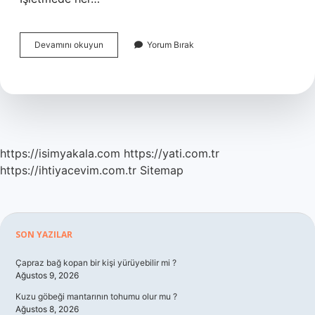
Meslek
Devamını okuyun
Yorum Bırak
Etiği
Ve
Ahilik
Ilkeleri
Nelerdir
https://isimyakala.com
https://yati.com.tr
https://ihtiyacevim.com.tr
Sitemap
Sidebar
SON YAZILAR
Çapraz bağ kopan bir kişi yürüyebilir mi ?
Ağustos 9, 2026
Kuzu göbeği mantarının tohumu olur mu ?
Ağustos 8, 2026