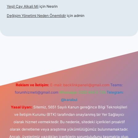
Yeşil Çay Alkali Mi
için
Nesrin
Değişim Yönetimi Neden Önemlidir
için
admin
dcasino
Reklam ve İletişim:
E-mail:
backlinkpaneli@gmail.com
Teams:
forumhizmeti@gmail.com
Whatsapp: 0262 606 0 726
Telegram:
@karabul
Yasal Uyarı:
Sitemiz, 5651 Sayılı Kanun gereğince Bilgi Teknolojileri
ve İletişim Kurumu (BTK) tarafından onaylanmış bir Yer Sağlayıcı
olarak hizmet vermektedir. Bu nedenle, sitedeki içerikleri proaktif
olarak denetleme veya araştırma yükümlülüğümüz bulunmamaktadır.
Ancak, üyelerimiz yazdıkları içeriklerin sorumluluğunu taşımakta olup,