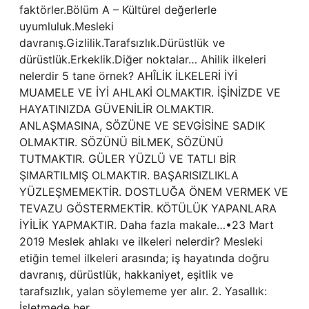
faktörler.Bölüm A – Kültürel değerlerle
uyumluluk.Mesleki
davranış.Gizlilik.Tarafsızlık.Dürüstlük ve
dürüstlük.Erkeklik.Diğer noktalar… Ahilik ilkeleri
nelerdir 5 tane örnek? AHÎLİK İLKELERİ İYİ
MUAMELE VE İYİ AHLAKİ OLMAKTIR. İŞİNİZDE VE
HAYATINIZDA GÜVENİLİR OLMAKTIR.
ANLAŞMASINA, SÖZÜNE VE SEVGİSİNE SADIK
OLMAKTIR. SÖZÜNÜ BİLMEK, SÖZÜNÜ
TUTMAKTIR. GÜLER YÜZLÜ VE TATLI BİR
ŞIMARTILMIŞ OLMAKTIR. BAŞARISIZLIKLA
YÜZLEŞMEMEKTİR. DOSTLUĞA ÖNEM VERMEK VE
TEVAZU GÖSTERMEKTİR. KÖTÜLÜK YAPANLARA
İYİLİK YAPMAKTIR. Daha fazla makale…•23 Mart
2019 Meslek ahlakı ve ilkeleri nelerdir? Mesleki
etiğin temel ilkeleri arasında; iş hayatında doğru
davranış, dürüstlük, hakkaniyet, eşitlik ve
tarafsızlık, yalan söylememe yer alır. 2. Yasallık:
İşletmede her…