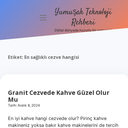
Yumuşak Teknoloji
menüyü
Rehberi
aç
Dijital dünyada huzurlu bir yolculuk!
Anasayfa
Gizlilik
Politikası
Etiket:
En sağlıklı cezve hangisi
Yasal Uyarı
Hakkımızda
Granit Cezvede Kahve Güzel Olur
Mu
Tarih: Aralık 8, 2024
En iyi kahve hangi cezvede olur? Pirinç kahve
makineniz yoksa bakır kahve makinelerini de tercih